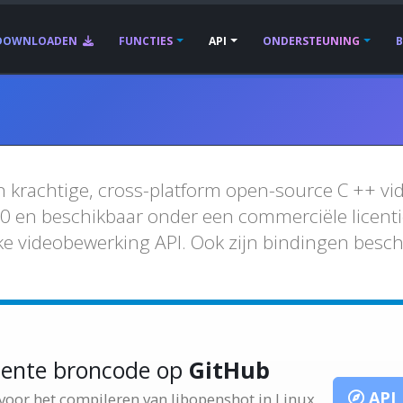
DOWNLOADEN
FUNCTIES
API
ONDERSTEUNING
n krachtige, cross-platform open-source C ++ v
.0 en beschikbaar onder een commerciële licenti
jke videobewerking API. Ook zijn bindingen besc
ecente broncode op
GitHub
API
oor het compileren van libopenshot in Linux,