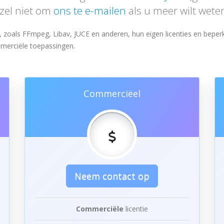
rzel niet om
ons te e-mailen
als u meer wilt wete
 zoals FFmpeg, Libav, JUCE en anderen, hun eigen licenties en bepe
mmerciële toepassingen.
Commerciëel
Neem contact op
Commerciële
licentie