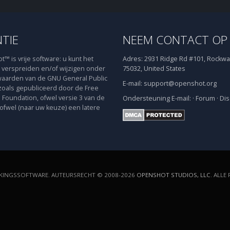
NTIE
NEEM CONTACT OP
™ is vrije software: u kunt het
Adres:
2931 Ridge Rd #101, Rockwal
verspreiden en/of wijzigen onder
75032, United States
aarden van de GNU General Public
E-mail:
support@openshot.org
zoals gepubliceerd door de Free
 Foundation, ofwel versie 3 van de
Ondersteuning
E-mail:
·
Forum
·
Dis
 ofwel (naar uw keuze) een latere
INGSSOFTWARE. AUTEURSRECHT © 2008-2026
OPENSHOT STUDIOS, LLC
. ALL