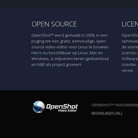
OPEN SOURCE
LICE
OpenShot™ werd gemaakt in 2008, in een
OpenShot
poging om een gratis, eenvoudige, open
opnieuw 
source video-editor voor Linux te bouwen.
de voorw
Het is nu beschikbaar op Linux, Mac en
License 
Windows, is miljoenen keren gedownload
Software
en blijft als project groeien!
Licentie,
versie.
OPENSHOT™ VIDEOBEWERK
NEDERLANDS (NL)