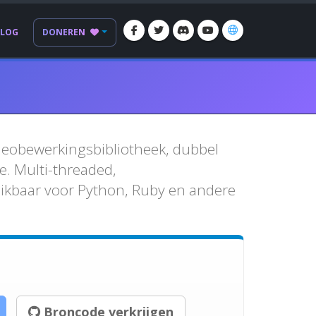
BLOG
DONEREN
ideobewerkingsbibliotheek, dubbel
e. Multi-threaded,
hikbaar voor Python, Ruby en andere
Broncode verkrijgen