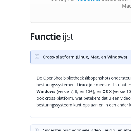
Mac
Functie
lijst
Cross-platform (Linux, Mac, en Windows)
De OpenShot bibliotheek (libopenshot) ondersteu
besturingssystemen:
Linux
(de meeste distributi
Windows
(versie 7, 8, en 10+), en
OS X
(versie 10
ook cross-platform, wat betekent dat u een video
besturingssysteem kunt opslaan en in een ander 
Ondersteuning voor vele video-, audio- en af