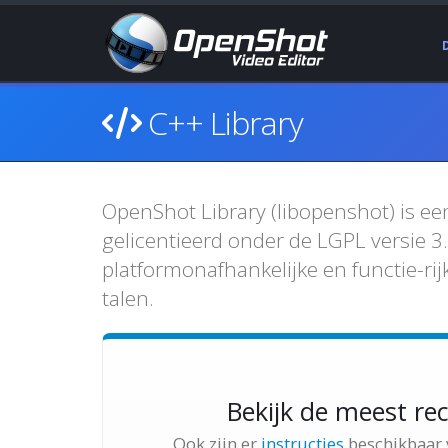
C++ Library
OpenShot Library (libopenshot) is ee
gelicentieerd onder de LGPL versie 3
platformonafhankelijke en functie-ri
talen.
Bekijk de meest r
Ook zijn er
instructies
beschikbaar v