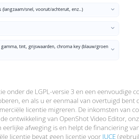
(langzaam/snel, vooruit/achteruit, enz...)
, gamma, tint, grijswaarden, chroma key (blauw/groen
tie onder de LGPL-versie 3 en een eenvoudige c
roberen, en als u er eenmaal van overtuigd bent
merciële licentie migreren. De inkomsten van c
 de ontwikkeling van OpenShot Video Editor, o
eerlijke afweging is en helpt de financiering va
e licentie bevat geen licentie voor
JUCE
(gebruik