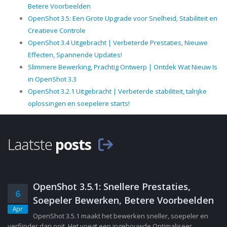
Betere Voorbeelden
OpenShot 3.5: Een Grote Upgrade voor Snelheid, Stabiliteit en
Creatieve Controle
OpenShot 3.4 Uitgebracht | Verbeterde Prestaties, Nieuwe
Effecten, Spannende Updates!
Slimmere Bewerking, Prachtig Ontwerp | Ontdek Wat Nieuw Is
in OpenShot 3.3
OpenShot 3.2.1 Uitgebracht | Verbeterde stabiliteit, talrijke
oplossingen en soepelere starts!
Laatste
posts
OpenShot 3.5.1: Snellere Prestaties,
6
Soepeler Bewerken, Betere Voorbeelden
Apr
OpenShot 3.5.1 maakt het bewerken sneller, soepeler en
verfijnder dan ooit. Het voegt een ingebouwde Optimaliseer