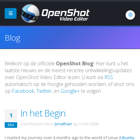
Blog
Welkom op de officiële
OpenShot Blog
! Hier kunt u het
laatste nieuws en de meest recente ontwikkelingsupdates
over OpenShot Video Editor lezen. U kunt via
RSS
automatisch op de hoogte gehouden worden, of door ons
op
Facebook
,
Twitter
, en
Google+
te volgen.
In het Begin
1
Geschreven door
Jonathan
op
1 mei 2008
.
Mei
I started my journey over 6 months ago to the world of Linux (
Ubuntu