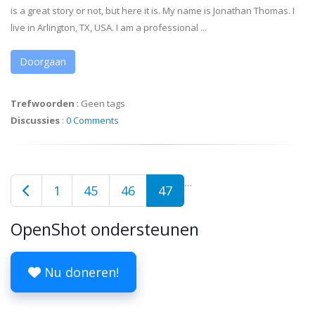
is a great story or not, but here it is. My name is Jonathan Thomas. I
live in Arlington, TX, USA. I am a professional ...
Doorgaan
Trefwoorden
:
Geen tags
Discussies
:
0 Comments
…
1
45
46
47
OpenShot ondersteunen
Nu doneren!