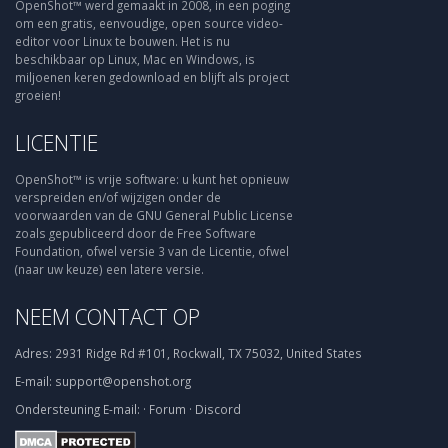
OpenShot™ werd gemaakt in 2008, in een poging
om een gratis, eenvoudige, open source video-
editor voor Linux te bouwen. Het is nu
beschikbaar op Linux, Mac en Windows, is
miljoenen keren gedownload en blijft als project
groeien!
LICENTIE
OpenShot™ is vrije software: u kunt het opnieuw
verspreiden en/of wijzigen onder de
voorwaarden van de GNU General Public License
zoals gepubliceerd door de Free Software
Foundation, ofwel versie 3 van de Licentie, ofwel
(naar uw keuze) een latere versie.
NEEM CONTACT OP
Adres:
2931 Ridge Rd #101, Rockwall, TX 75032, United States
E-mail:
support@openshot.org
Ondersteuning
E-mail:
·
Forum
·
Discord