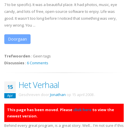
7 to be specific). It was a beautiful place. It had photos, music, eye
candy, and lots of free, open-source software to enjoy. Life was
good. It wasn't too long before I noticed that something was very,
very wrong. You ...
Doorgaan
Trefwoorden
:
Geen tags
Discussies
:
6 Comments
Het Verhaal
15
Geschreven door
Jonathan
op
15 april 2008
.
Apr
This page has been moved. Please
click here
to view the
newest version.
Behind every great program, is a great story. Well... I'm not sure if this