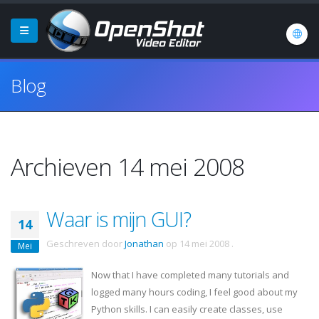
Blog
Archieven 14 mei 2008
Waar is mijn GUI?
14
Geschreven door
Jonathan
op
14 mei 2008
.
Mei
Now that I have completed many tutorials and
logged many hours coding, I feel good about my
Python skills. I can easily create classes, use