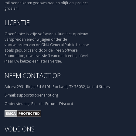
miljoenen keren gedownload en blijft als project
groeien!
LICENTIE
OpenShot™ is vrije software: u kunt het opnieuw
verspreiden en/of wijzigen onder de
voorwaarden van de GNU General Public License
zoals gepubliceerd door de Free Software
Foundation, ofwel versie 3 van de Licentie, ofwel
(naar uw keuze) een latere versie.
NEEM CONTACT OP
Adres:
2931 Ridge Rd #101, Rockwall, TX 75032, United States
E-mail:
support@openshot.org
Ondersteuning
E-mail:
·
Forum
·
Discord
VOLG ONS