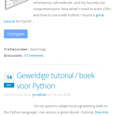
inheritance, call methods, and my favorite, list
comprehensions. Now what? I need to learn
GTK
+,
and how to use it with Python. I found a
great
tutorial
for
PyGTK
...
Doorgaan
Trefwoorden
:
Geen tags
Discussies
:
0 Comments
Geweldige tutorial / boek
14
voor Python
Mei
Geschreven door
Jonathan
op
14 mei 2008
.
On my quest to adapt my programming skills to
the Python language, I ran across a great
ebook
/ tutorial,
Dive Into