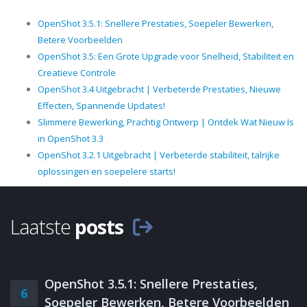
OpenShot 3.5.1: Snellere Prestaties, Soepeler Bewerken,
Betere Voorbeelden
OpenShot 3.5: Een Grote Upgrade voor Snelheid, Stabiliteit en
Creatieve Controle
OpenShot 3.4 Uitgebracht | Verbeterde Prestaties, Nieuwe
Effecten, Spannende Updates!
Slimmere Bewerking, Prachtig Ontwerp | Ontdek Wat Nieuw Is
in OpenShot 3.3
OpenShot 3.2.1 Uitgebracht | Verbeterde stabiliteit, talrijke
oplossingen en soepelere starts!
Laatste
posts
OpenShot 3.5.1: Snellere Prestaties,
6
Soepeler Bewerken, Betere Voorbeelden