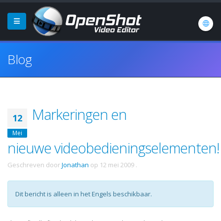
Blog
Markeringen en
12
Mei
nieuwe videobedieningselementen!
Geschreven door
Jonathan
op
12 mei 2009
.
Dit bericht is alleen in het Engels beschikbaar.