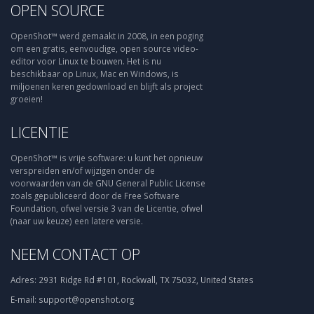
OPEN SOURCE
OpenShot™ werd gemaakt in 2008, in een poging
om een gratis, eenvoudige, open source video-
editor voor Linux te bouwen. Het is nu
beschikbaar op Linux, Mac en Windows, is
miljoenen keren gedownload en blijft als project
groeien!
LICENTIE
OpenShot™ is vrije software: u kunt het opnieuw
verspreiden en/of wijzigen onder de
voorwaarden van de GNU General Public License
zoals gepubliceerd door de Free Software
Foundation, ofwel versie 3 van de Licentie, ofwel
(naar uw keuze) een latere versie.
NEEM CONTACT OP
Adres:
2931 Ridge Rd #101, Rockwall, TX 75032, United States
E-mail:
support@openshot.org