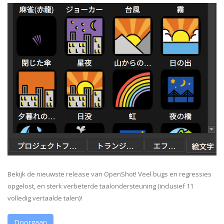
Bekijk de nieuwste release van OpenShot! Veel bugs en regressies
opgelost, en sterk verbeterde taalondersteuning (inclusief 11
volledig vertaalde talen)!
Doorgaan