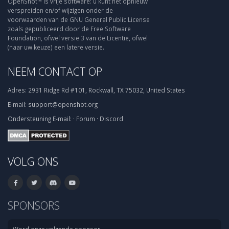
OpenShot™ is vrije software: u kunt het opnieuw
verspreiden en/of wijzigen onder de
voorwaarden van de GNU General Public License
zoals gepubliceerd door de Free Software
Foundation, ofwel versie 3 van de Licentie, ofwel
(naar uw keuze) een latere versie.
NEEM CONTACT OP
Adres:
2931 Ridge Rd #101, Rockwall, TX 75032, United States
E-mail:
support@openshot.org
Ondersteuning
E-mail:
·
Forum
·
Discord
VOLG ONS
SPONSORS
Word onze volgende sponsor.