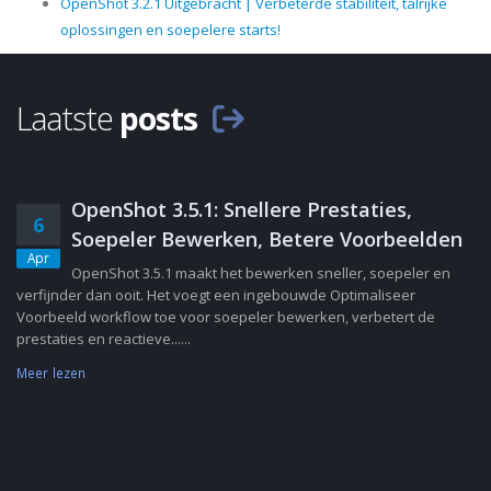
OpenShot 3.2.1 Uitgebracht | Verbeterde stabiliteit, talrijke
oplossingen en soepelere starts!
Laatste
posts
OpenShot 3.5.1: Snellere Prestaties,
6
Soepeler Bewerken, Betere Voorbeelden
Apr
OpenShot 3.5.1 maakt het bewerken sneller, soepeler en
verfijnder dan ooit. Het voegt een ingebouwde Optimaliseer
Voorbeeld workflow toe voor soepeler bewerken, verbetert de
prestaties en reactieve......
Meer lezen