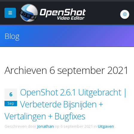
Blog
Archieven 6 september 2021
OpenShot 2.6.1 Uitgebracht |
6
Verbeterde Bijsnijden +
Sep
Vertalingen + Bugfixes
Geschreven door
Jonathan
op
6 september 2021
in
Uitgaven
.