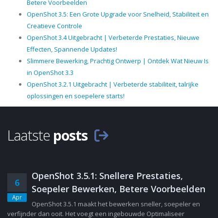
Betere Voorbeelden
OpenShot 3.5: Een Grote Upgrade voor Snelheid, Stabiliteit en
Creatieve Controle
OpenShot 3.4 Uitgebracht | Verbeterde Prestaties, Nieuwe
Effecten, Spannende Updates!
Slimmere Bewerking, Prachtig Ontwerp | Ontdek Wat Nieuw Is
in OpenShot 3.3
OpenShot 3.2.1 Uitgebracht | Verbeterde stabiliteit, talrijke
oplossingen en soepelere starts!
Laatste
posts
OpenShot 3.5.1: Snellere Prestaties,
6
Soepeler Bewerken, Betere Voorbeelden
Apr
OpenShot 3.5.1 maakt het bewerken sneller, soepeler en
verfijnder dan ooit. Het voegt een ingebouwde Optimaliseer