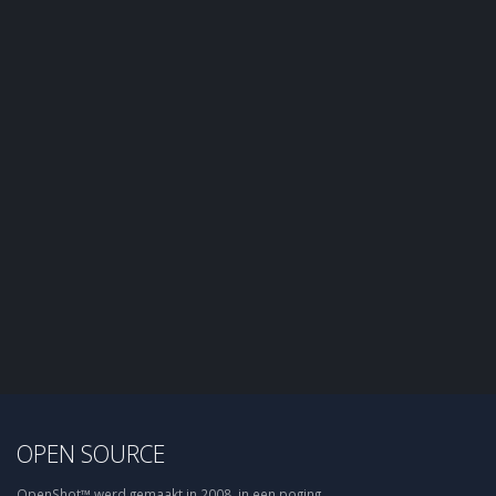
OPEN SOURCE
OpenShot™ werd gemaakt in 2008, in een poging