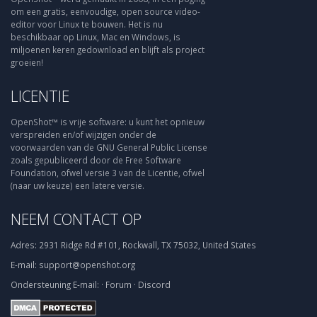
om een gratis, eenvoudige, open source video-
editor voor Linux te bouwen. Het is nu
beschikbaar op Linux, Mac en Windows, is
miljoenen keren gedownload en blijft als project
groeien!
LICENTIE
OpenShot™ is vrije software: u kunt het opnieuw
verspreiden en/of wijzigen onder de
voorwaarden van de GNU General Public License
zoals gepubliceerd door de Free Software
Foundation, ofwel versie 3 van de Licentie, ofwel
(naar uw keuze) een latere versie.
NEEM CONTACT OP
Adres:
2931 Ridge Rd #101, Rockwall, TX 75032, United States
E-mail:
support@openshot.org
Ondersteuning
E-mail:
·
Forum
·
Discord