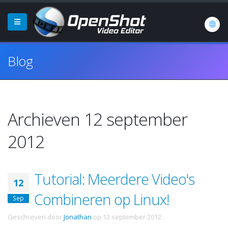
Blog
Archieven 12 september
2012
Tutorial: Meerdere Video's
12
Combineren op Linux!
Sep
Geschreven door
Jonathan
op
12 september 2012
.