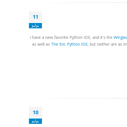
11
يوليو
I have a new favorite Python
IDE
, and it's the
Wingw
as well as
The Eric Python
IDE
, but neither are as 
10
يوليو