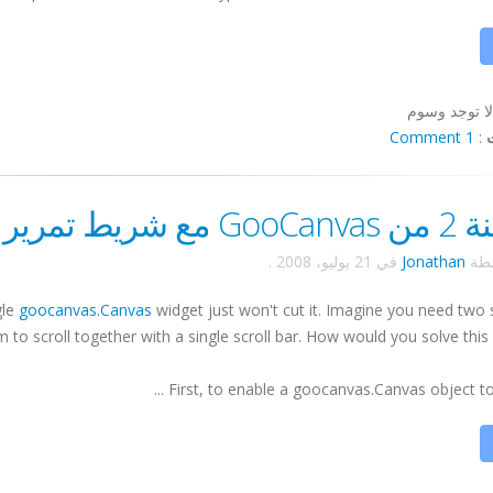
لا توجد وسوم
1 Comment
:
شريط تمرير واحد
سطة
Jonathan
في
21 يوليو، 2008
.
gle
goocanvas
.Canvas
widget just won't cut it. Imagine you need two
 to scroll together with a single scroll bar. How would you solve this
First, to enable a
goocanvas
.Canvas object to sc