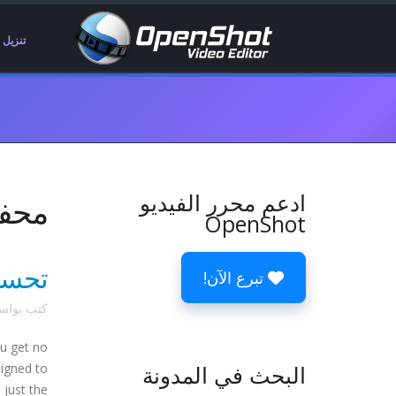
تنزيل
ادعم محرر الفيديو
محفوظ
OpenShot
تحسين
تبرع الآن!
كتب بوا
ou get no
البحث في المدونة
signed to
t the ...