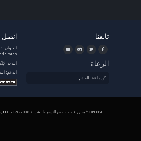
تابعنا
اتصل ب
العنوان:
ed States
الرعاة
البريد الإل
الدعم:
البر
كن راعينا القادم.
OPENSHOT™ محرر فيديو. حقوق النسخ والنشر © 2008-2026
, LLC