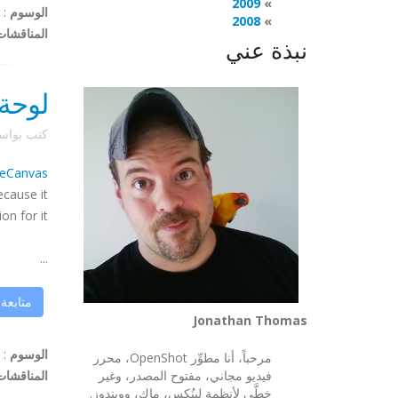
2009
الوسوم
:
2008
المناقشات
نبذة عني
لوحة Gnome، لدينا مش
كتب بوا
eCanvas
ecause it
n for it.
...
متابعة
Jonathan Thomas
الوسوم
:
مرحباً، أنا مطوِّر OpenShot، محرر
فيديو مجاني، مفتوح المصدر، وغير
المناقشات
خطَّي لأنظمة لينُكس، ماك، وويندوز.