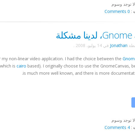
لا توجد وسوم
0 Comments
:
كلة
سطة
Jonathan
في
14 يوليو، 2008
.
 my non-linear video application. I had the choice between the
Gnom
which is
cairo
based). I originally choose to use the
GnomeCanvas
, b
is much more well known, and there is more documentatio
لا توجد وسوم
4 Comments
: