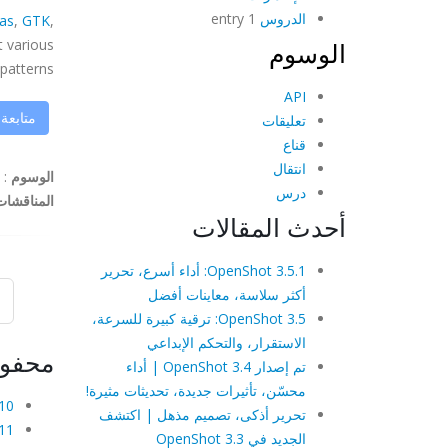
الدروس
1 entry
as
,
GTK
,
t various
الوسوم
terns, ...
API
متابعة
تعليقات
قناع
انتقال
الوسوم
:
درس
المناقشات
أحدث المقالات
OpenShot 3.5.1: أداء أسرع، تحرير
أكثر سلاسة، معاينات أفضل
OpenShot 3.5: ترقية كبيرة للسرعة،
الاستقرار، والتحكم الإبداعي
محفو
تم إصدار OpenShot 3.4 | أداء
محسّن، تأثيرات جديدة، تحديثات مثيرة!
10 يوليو، 08
تحرير أذكى، تصميم مذهل | اكتشف
11 يوليو، 08
الجديد في OpenShot 3.3