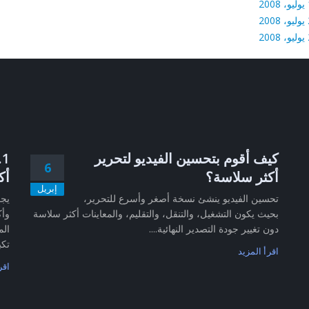
20
20
20
كيف أقوم بتحسين الفيديو لتحرير
6
أكثر سلاسة؟
أك
إبريل
تحسين الفيديو ينشئ نسخة أصغر وأسرع للتحرير،
بحيث يكون التشغيل، والتنقل، والتقليم، والمعاينات أكثر سلاسة
وأك
دون تغيير جودة التصدير النهائية....
الم
تكب
اقرأ المزيد
اقر