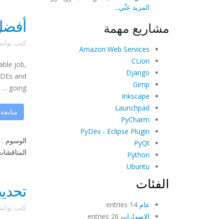
المزيد عنِّي...
أفضل 
مشاريع مهمة
كتب بوا
Amazon Web Services
CLion
able job,
Django
 IDEs and
Gimp
going ...
Inkscape
Launchpad
متابعة
PyCharm
PyDev - Eclipse Plugin
الوسوم
:
PyQt
المناقشات
Python
Ubuntu
الفئات
تحدي
عام
14 entries
كتب بوا
الإصدارات
26 entries