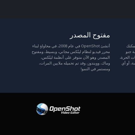
مفتوح المصدر
 حرة: يمكنك
أنشئ OpenShot في عام 2008، في محاولةٍ لبناء
ة جنو
محرر فيديو لنظام لينُكس مجاني، وبسيط، ومفتوح
ت الحرة،
المصدر. وهو الآن متوفر على أنظمة لينُكس،
ة، أو أي
وماك، وويندوز، وقد تم تحميله ملايين المرات،
ومستمر في النمو!