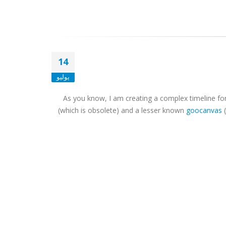
14
يوليو
As you know, I am creating a complex timeline for
(which is obsolete) and a lesser known
goocanvas
(