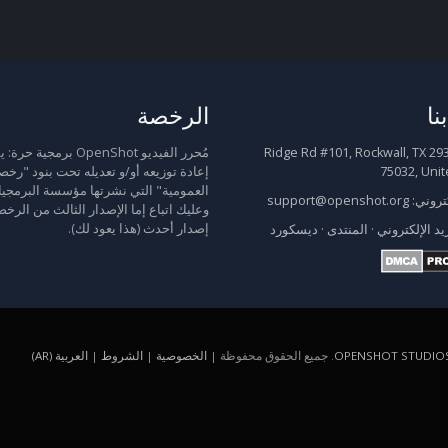
نا
الرخصة
2931 Ridge Rd #101, Rockwall, TX
مُحرر الفيديو OpenShot برمجية
75032, Unit
إعادة توزيعه أو/و تعديله تحت بنود "رخص
العمومية" التي نشرتها مؤسسة البرمجيا
كتروني:
support@openshot.org
وعليك اتباع إما الإصدار الثالث من الرخص
إصدار أحدث (هذا يعود لك).
يد الإلكتروني
·
المنتدى
·
ديسكورد
OPENSHOT STUDIOS
. جميع الحقوق محفوظة |
الخصوصية
|
الشروط
|
العربية (AR)