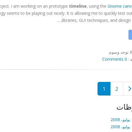
roject. I am working on an prototype
timeline
, using the
Gnome canv
gy seems to be playing out nicely. It is allowing me to quickly test ou
libraries, GUI techniques, and design pat
لا توجد وسوم
0 Comments
:
1
2
ظات
20
20