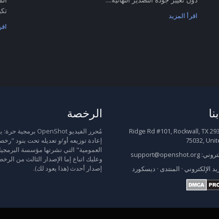
تكب
اقرأ المزيد
اقر
نا
الرخصة
2931 Ridge Rd #101, Rockwall, TX
مُحرر الفيديو OpenShot برمجية
75032, Unit
إعادة توزيعه أو/و تعديله تحت بنود "رخص
العمومية" التي نشرتها مؤسسة البرمجيا
كتروني:
support@openshot.org
وعليك اتباع إما الإصدار الثالث من الرخص
إصدار أحدث (هذا يعود لك).
يد الإلكتروني
·
المنتدى
·
ديسكورد