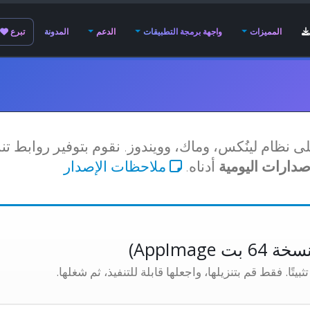
المميزات
واجهة برمجة التطبيقات
الدعم
المدونة
تبرع
Op متوفر للتنزيل على نظام لينُكس، وماك، وويندوز. نقوم بتوفير 
صدارات اليومية
أدناه.
ملاحظات الإصدار
 64 بت AppImage)