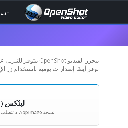
تنزيل
محرر الفيديو enShot
نوفر أيضًا إصدارات يومية باستخدام زر
الإ
لينُكس
(نسخة
نسخة AppImage لا تتطلب تثبيتًا. فقط قم بتنزيلها، واجعلها قابلة للتنفيذ، ثم شغلها.