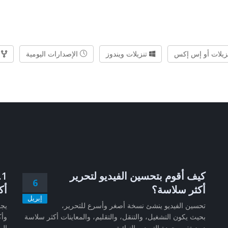
زيلات أو إس إكس
تنزيلات ويندوز
الإصدارات اليومية
ا
كيف أقوم بتحسين الفيديو لتحرير
6
أكثر سلاسة؟
أك
إبريل
تحسين الفيديو ينشئ نسخة أصغر وأسرع للتحرير،
بحيث يكون التشغيل، والتنقل، والتقليم، والمعاينات أكثر سلاسة
وأك
دون تغيير جودة التصدير النهائية....
الم