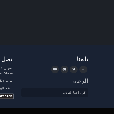
تابعنا
اتصل ب
العنوان:
ed States
الرعاة
البريد الإل
الدعم:
البر
كن راعينا القادم.