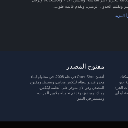
ير وتقليم الجدول الزمني، ويقدم قائمة طو......
أ المزيد
مفتوح المصدر
 حرة: يمكنك
أنشئ OpenShot في عام 2008، في محاولةٍ لبناء
ة جنو
محرر فيديو لنظام لينُكس مجاني، وبسيط، ومفتوح
ت الحرة،
المصدر. وهو الآن متوفر على أنظمة لينُكس،
ة، أو أي
وماك، وويندوز، وقد تم تحميله ملايين المرات،
ومستمر في النمو!