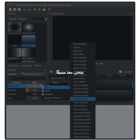
منحنى معد مسبقًا