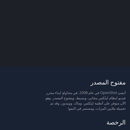
مفتوح المصدر
أنشئ OpenShot في عام 2008، في محاولةٍ لبناء محرر
فيديو لنظام لينُكس مجاني، وبسيط، ومفتوح المصدر. وهو
الآن متوفر على أنظمة لينُكس، وماك، وويندوز، وقد تم
تحميله ملايين المرات، ومستمر في النمو!
الرخصة