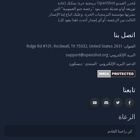
مُحرر الفيديو OpenShot برمجية حرة: يمكنك إعادة
توزيعه أو/و تعديله تحت بنود "رخصة جنو العمومية" التي
نشرتها مؤسسة البرمجيات الحرة، وعليك اتباع إما الإصدار
الثالث من الرخصة، أو أي إصدار أحدث (هذا يعود لك).
اتصل بنا
العنوان:
2931 Ridge Rd #101, Rockwall, TX 75032, United States
البريد الإلكتروني:
support@openshot.org
الدعم:
البريد الإلكتروني
·
المنتدى
·
ديسكورد
تابعنا
الرعاة
كن راعينا القادم.