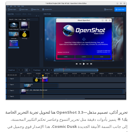
تحرير أذكى، تصميم مذهل—OpenShot 3.3 هنا لتحويل تجربة التحرير الخاصة
بك!
🌟 يتميز بأدوات دقيقة مثل
تحرير التموج
و
عناصر تحكم التكبير المحسنة
،
إلى جانب السمة الأنيقة الجديدة
Cosmic Dusk
، هذا الإصدار قوي وجميل في