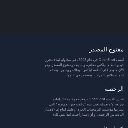
مفتوح المصدر
أنشئ OpenShot في عام 2008، في محاولةٍ لبناء محرر
فيديو لنظام لينُكس مجاني، وبسيط، ومفتوح المصدر. وهو
الآن متوفر على أنظمة لينُكس، وماك، وويندوز، وقد تم
تحميله ملايين المرات، ومستمر في النمو!
الرخصة
مُحرر الفيديو OpenShot برمجية حرة: يمكنك إعادة
توزيعه أو/و تعديله تحت بنود "رخصة جنو العمومية" التي
نشرتها مؤسسة البرمجيات الحرة، وعليك اتباع إما الإصدار
الثالث من الرخصة، أو أي إصدار أحدث (هذا يعود لك).
اتصل بنا