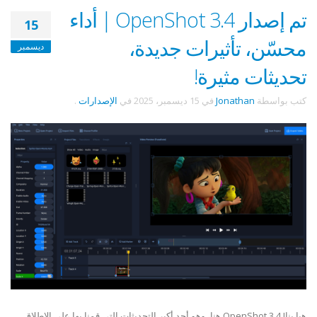
تم إصدار OpenShot 3.4 | أداء
15
محسّن، تأثيرات جديدة،
ديسمبر
تحديثات مثيرة!
كتب بواسطة
Jonathan
في
15 ديسمبر، 2025
في
الإصدارات
.
هيا بنا! OpenShot 3.4 هنا، وهو أحد أكبر التحديثات التي قمنا بها على الإطلاق.