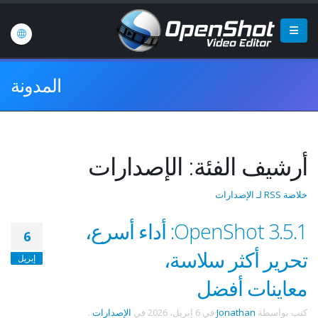
المدونة
أرشيف الفئة: الإصدارات
خلاصة RSS لـ الإصدارات
OpenShot 3.5.1: أداء أسرع،
6
تحرير أكثر سلاسة،
إبريل
معاينات أفضل
كتب بواسطة
Jonathan
في
6 إبريل، 2026
في
الإصدارات
.