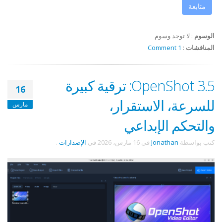
متابعة
الوسوم
:
لا توجد وسوم
المناقشات
:
1 Comment
OpenShot 3.5: ترقية كبيرة
16
للسرعة، الاستقرار،
مارس
والتحكم الإبداعي
كتب بواسطة
Jonathan
في
16 مارس، 2026
في
الإصدارات
.