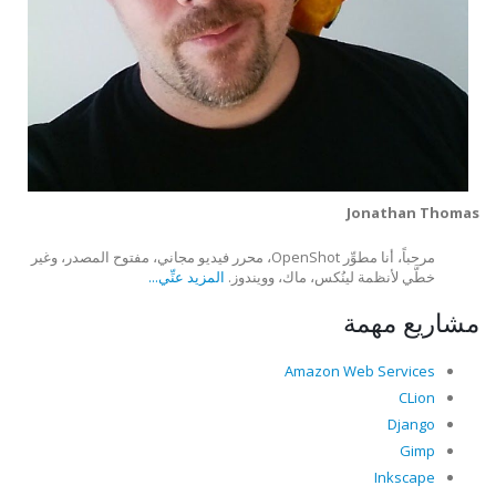
Jonathan Thomas
مرحباً، أنا مطوِّر OpenShot، محرر فيديو مجاني، مفتوح المصدر، وغير
خطَّي لأنظمة لينُكس، ماك، وويندوز.
المزيد عنِّي...
مشاريع مهمة
Amazon Web Services
CLion
Django
Gimp
Inkscape