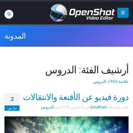
المدونة
أرشيف الفئة: الدروس
خلاصة RSS لـ الدروس
دورة فيديو عن الأقنعة والانتقالات
2
كتب بواسطة
Jonathan
في
2 مارس، 2018
في
الدروس
.
مارس