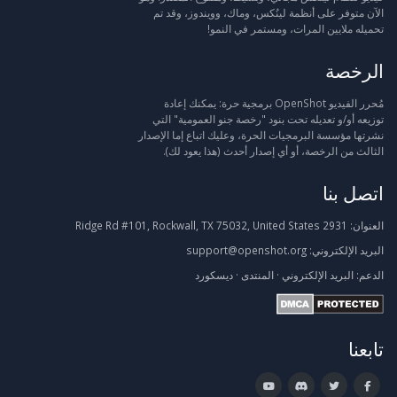
الآن متوفر على أنظمة لينُكس، وماك، وويندوز، وقد تم
تحميله ملايين المرات، ومستمر في النمو!
الرخصة
مُحرر الفيديو OpenShot برمجية حرة: يمكنك إعادة
توزيعه أو/و تعديله تحت بنود "رخصة جنو العمومية" التي
نشرتها مؤسسة البرمجيات الحرة، وعليك اتباع إما الإصدار
الثالث من الرخصة، أو أي إصدار أحدث (هذا يعود لك).
اتصل بنا
العنوان:
2931 Ridge Rd #101, Rockwall, TX 75032, United States
البريد الإلكتروني:
support@openshot.org
الدعم:
البريد الإلكتروني
·
المنتدى
·
ديسكورد
تابعنا