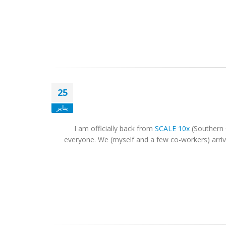
25
يناير
I am officially back from
SCALE 10x
(Southern 
everyone. We (myself and a few co-workers) arriv