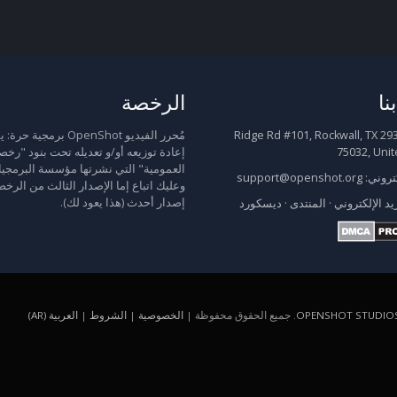
نا
الرخصة
2931 Ridge Rd #101, Rockwall, TX
مُحرر الفيديو OpenShot برمجية
75032, Unit
إعادة توزيعه أو/و تعديله تحت بنود "رخص
العمومية" التي نشرتها مؤسسة البرمجيا
كتروني:
support@openshot.org
وعليك اتباع إما الإصدار الثالث من الرخص
إصدار أحدث (هذا يعود لك).
يد الإلكتروني
·
المنتدى
·
ديسكورد
OPENSHOT STUDIOS
. جميع الحقوق محفوظة |
الخصوصية
|
الشروط
|
العربية (AR)