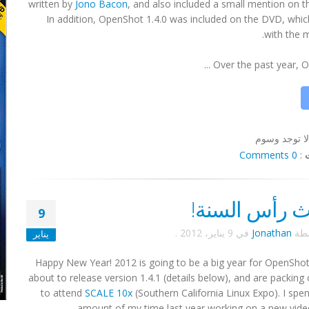
written by
Jono Bacon
, and also included a small mention on t
In addition, OpenShot 1.4.0 was included on the DVD, whi
with the 
Over the past year, Ope
لا توجد وسوم
0 Comments
:
ث رأس السنة!
9
سطة
Jonathan
في
9 يناير، 2012
.
يناير
Happy New Year! 2012 is going to be a big year for OpenShot
about to release version 1.4.1 (details below), and are packing
to attend
SCALE 10x
(Southern California Linux Expo). I spen
amount of my time last year working on a new video