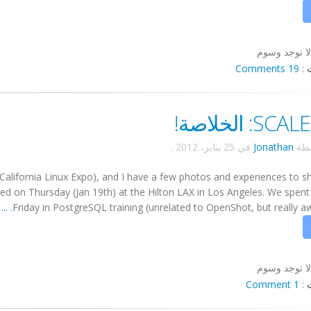
لا توجد وسوم
19 Comments
:
S: الخلاصة!
سطة
Jonathan
في
25 يناير، 2012
.
California Linux Expo), and I have a few photos and experiences to s
ed on Thursday (Jan 19th) at the Hilton LAX in Los Angeles. We spen
...
Friday in PostgreSQL training (unrelated to OpenShot, but really 
لا توجد وسوم
1 Comment
: