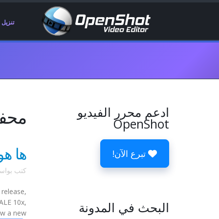
تنزيل
ادعم محرر الفيديو
محفوظ
OpenShot
ها هو 
تبرع الآن!
كتب بوا
 release,
CALE 10x,
البحث في المدونة
a new ...