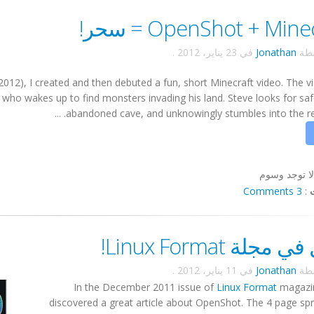
OpenShot + Mine = سحر!
سطة
Jonathan
في
23 يناير، 2012
.
2012), I created and then debuted a fun, short Minecraft video. The vi
, who wakes up to find monsters invading his land. Steve looks for saf
abandoned cave, and unknowingly stumbles into the real w
لا توجد وسوم
3 Comments
:
مجلة Linux Format!
سطة
Jonathan
في
11 يناير، 2012
.
In the December 2011 issue of
Linux Format
magazine
discovered a great article about OpenShot. The 4 page sp