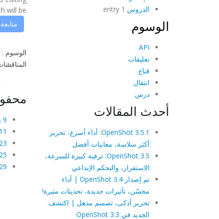
الدروس
1 entry
ill be ...
الوسوم
متابعة
API
الوسوم
:
تعليقات
المناقشات
قناع
انتقال
درس
محفو
أحدث المقالات
9 يناير، 2012
11 يناير، 12
OpenShot 3.5.1: أداء أسرع، تحرير
23 يناير، 12
أكثر سلاسة، معاينات أفضل
25 يناير، 12
OpenShot 3.5: ترقية كبيرة للسرعة،
29 يناير، 12
الاستقرار، والتحكم الإبداعي
تم إصدار OpenShot 3.4 | أداء
محسّن، تأثيرات جديدة، تحديثات مثيرة!
تحرير أذكى، تصميم مذهل | اكتشف
الجديد في OpenShot 3.3