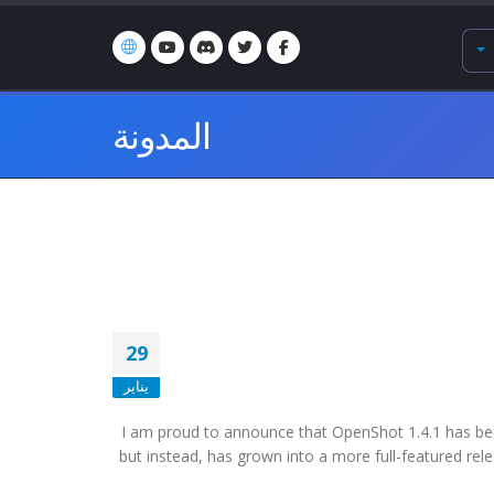
المدونة
29
يناير
I am proud to announce that OpenShot 1.4.1 has been
but instead, has grown into a more full-featured rel