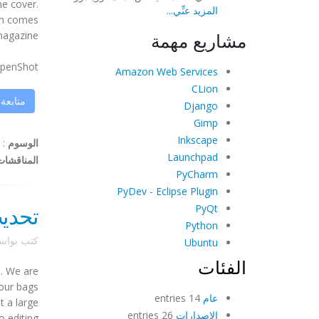
he cover.
المزيد عنِّي...
ch comes
مشاريع مهمة
magazine.
nShot ...
Amazon Web Services
CLion
متابعة
Django
Gimp
Inkscape
الوسوم
:
Launchpad
المناقشات
PyCharm
PyDev - Eclipse Plugin
تحدي
PyQt
Python
كتب بوا
Ubuntu
الفئات
. We are
 our bags
عام
14 entries
t a large
الإصدارات
26 entries
 editing