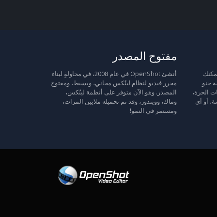
مفتوح المصدر
 حرة: يمكنك
أنشئ OpenShot في عام 2008، في محاولةٍ لبناء
ة جنو
محرر فيديو لنظام لينُكس مجاني، وبسيط، ومفتوح
ت الحرة،
المصدر. وهو الآن متوفر على أنظمة لينُكس،
ة، أو أي
وماك، وويندوز، وقد تم تحميله ملايين المرات،
ومستمر في النمو!