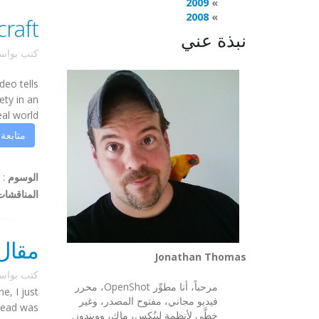
2009
2008
craft
نبذة عني
كتب بوا
deo tells
ety in an
orld. ...
متابعة
الوسوم
:
المناقشات
مقال في 
Jonathan Thomas
كتب بوا
مرحباً، أنا مطوِّر OpenShot، محرر
, I just
فيديو مجاني، مفتوح المصدر، وغير
read was
خطَّي لأنظمة لينُكس، ماك، وويندوز.