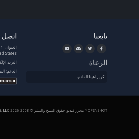
تابعنا
اتصل ب
العنوان:
ed States
الرعاة
البريد الإل
الدعم:
البر
كن راعينا القادم.
OPENSHOT™ محرر فيديو. حقوق النسخ والنشر © 2008-2026
, LLC