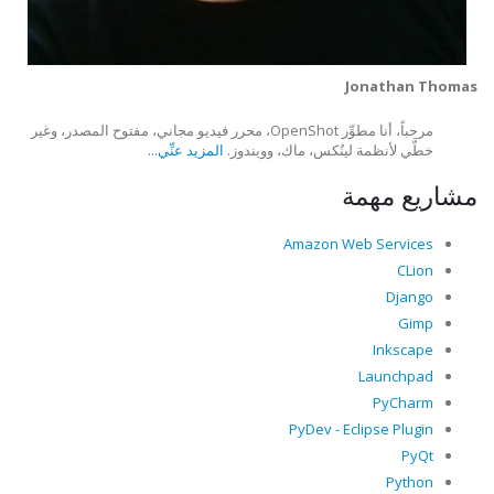
Jonathan Thomas
مرحباً، أنا مطوِّر OpenShot، محرر فيديو مجاني، مفتوح المصدر، وغير
خطَّي لأنظمة لينُكس، ماك، وويندوز.
المزيد عنِّي...
مشاريع مهمة
Amazon Web Services
CLion
Django
Gimp
Inkscape
Launchpad
PyCharm
PyDev - Eclipse Plugin
PyQt
Python