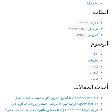
Ubuntu
الفئات
عام
14 entries
الإصدارات
26 entries
الدروس
1 entry
الوسوم
API
تعليقات
قناع
انتقال
درس
أحدث المقالات
OpenShot 3.5.1: أداء أسرع، تحرير أكثر سلاسة، معاينات أفضل
OpenShot 3.5: ترقية كبيرة للسرعة، الاستقرار، والتحكم الإبداعي
تم إصدار OpenShot 3.4 | أداء محسّن، تأثيرات جديدة، تحديثات مثيرة!