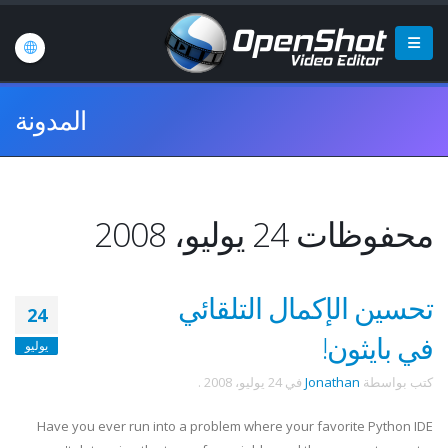
المدونة
محفوظات 24 يوليو، 2008
تحسين الإكمال التلقائي
24
في بايثون!
يوليو
كتب بواسطة
Jonathan
في
24 يوليو، 2008
.
Have you ever run into a problem where your favorite Python
IDE