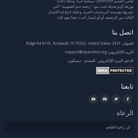
مُحرر الفيديو OpenShot برمجية حرة: يمكنك إعادة
توزيعه أو/و تعديله تحت بنود "رخصة جنو العمومية" التي
نشرتها مؤسسة البرمجيات الحرة، وعليك اتباع إما الإصدار
الثالث من الرخصة، أو أي إصدار أحدث (هذا يعود لك).
اتصل بنا
العنوان:
2931 Ridge Rd #101, Rockwall, TX 75032, United States
البريد الإلكتروني:
support@openshot.org
الدعم:
البريد الإلكتروني
·
المنتدى
·
ديسكورد
تابعنا
الرعاة
كن راعينا القادم.