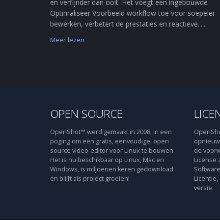
en verfijnder dan ooit. Het voegt een ingebouwde
Optimaliseer Voorbeeld workflow toe voor soepeler
bewerken, verbetert de prestaties en reactieve......
Meer lezen
OPEN SOURCE
LICE
OpenShot™ werd gemaakt in 2008, in een
OpenShot
poging om een gratis, eenvoudige, open
opnieuw 
source video-editor voor Linux te bouwen.
de voorw
Het is nu beschikbaar op Linux, Mac en
License 
Windows, is miljoenen keren gedownload
Software
en blijft als project groeien!
Licentie,
versie.