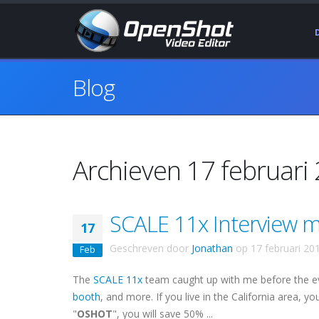
Blog
Archieven 17 februari
SCALE 11x Interview 
17
Geschreven door
Jonathan
op
17 februari 20
Feb
The
SCALE 11x
team caught up with me before the e
booth
, and more. If you live in the California area, y
"
OSHOT
", you will save 50% ...