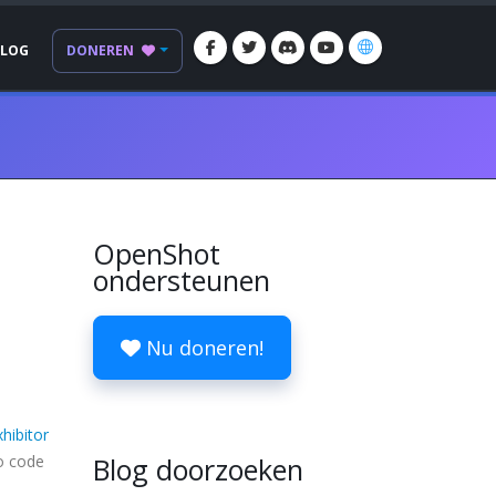
BLOG
DONEREN
OpenShot
ondersteunen
Nu doneren!
xhibitor
o code
Blog doorzoeken