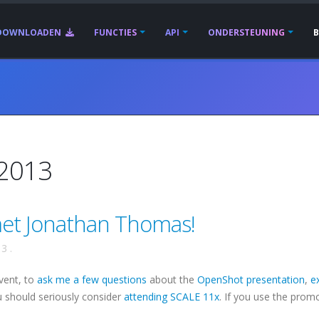
DOWNLOADEN
FUNCTIES
API
ONDERSTEUNING
 2013
met Jonathan Thomas!
13
.
vent, to
ask me a few questions
about the
OpenShot presentation
,
e
ou should seriously consider
attending SCALE 11x
. If you use the prom