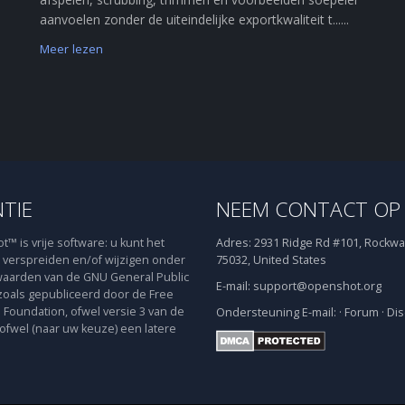
aanvoelen zonder de uiteindelijke exportkwaliteit t......
Meer lezen
NTIE
NEEM CONTACT OP
™ is vrije software: u kunt het
Adres:
2931 Ridge Rd #101, Rockwal
verspreiden en/of wijzigen onder
75032, United States
aarden van de GNU General Public
E-mail:
support@openshot.org
zoals gepubliceerd door de Free
 Foundation, ofwel versie 3 van de
Ondersteuning
E-mail:
·
Forum
·
Dis
 ofwel (naar uw keuze) een latere