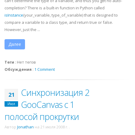
can't determine the type of a variable, and thus you get no auto-
completion? There is a built-in function in Python called
isInstance
(your_variable, type_of_variable) that is designed to
compare a variable to a class type, and return true or false.
However, just the ...
Далее
Теги
:
Нет тегов
Обсуждения
:
1 Comment
Синхронизация 2
21
GooCanvas с 1
Июл
полосой прокрутки
Автор
Jonathan
на
21 июля 2008 г.
.