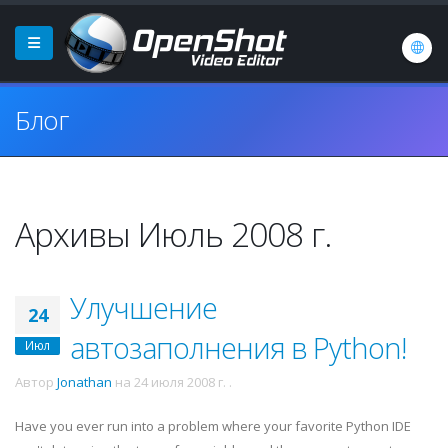
Блог
Архивы Июль 2008 г.
Улучшение
24
автозаполнения в Python!
Июл
Автор
Jonathan
на
24 июля 2008 г.
.
Have you ever run into a problem where your favorite Python
IDE