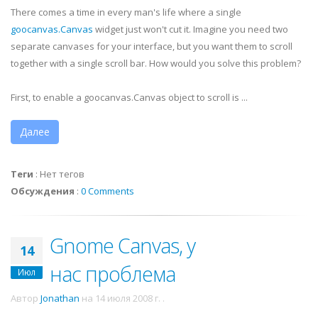
There comes a time in every man's life where a single
goocanvas
.Canvas
widget just won't cut it. Imagine you need two
separate canvases for your interface, but you want them to scroll
together with a single scroll bar. How would you solve this problem?
First, to enable a
goocanvas
.Canvas object to scroll is ...
Далее
Теги
:
Нет тегов
Обсуждения
:
0 Comments
Gnome Canvas, у
14
нас проблема
Июл
Автор
Jonathan
на
14 июля 2008 г.
.