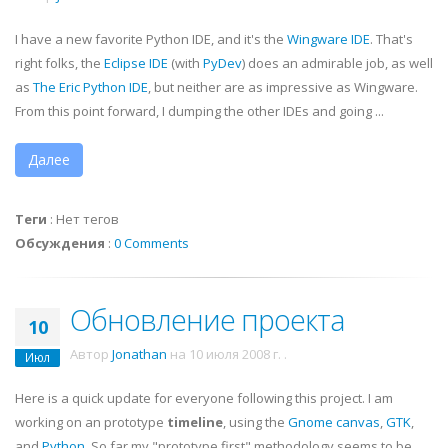
I have a new favorite Python
IDE
, and it's the
Wingware
IDE
. That's
right folks, the
Eclipse
IDE
(with
PyDev
) does an admirable job, as well
as
The Eric Python
IDE
, but neither are as impressive as
Wingware
.
From this point forward, I dumping the other IDEs and going ...
Далее
Теги
:
Нет тегов
Обсуждения
:
0 Comments
Обновление проекта
10
Автор
Jonathan
на
10 июля 2008 г.
.
Июл
Here is a quick update for everyone following this project. I am
working on an prototype
timeline
, using the
Gnome canvas
,
GTK
,
and
Python
. So far my "prototype first" methodology seems to be