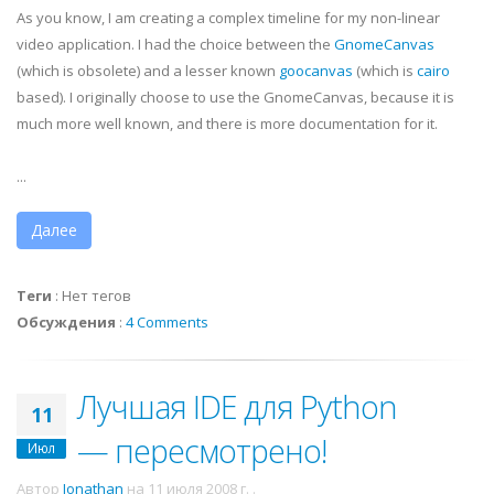
As you know, I am creating a complex timeline for my non-linear
video application. I had the choice between the
GnomeCanvas
(which is obsolete) and a lesser known
goocanvas
(which is
cairo
based). I originally choose to use the
GnomeCanvas
, because it is
much more well known, and there is more documentation for it.
...
Далее
Теги
:
Нет тегов
Обсуждения
:
4 Comments
Лучшая IDE для Python
11
— пересмотрено!
Июл
Автор
Jonathan
на
11 июля 2008 г.
.