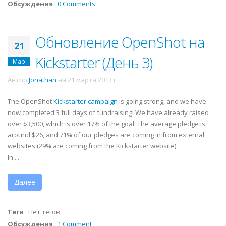
Обсуждения
:
0 Comments
Обновление OpenShot на
21
Kickstarter (День 3)
Мар
Автор
Jonathan
на
21 марта 2013 г.
.
The OpenShot
Kickstarter campaign
is going strong, and we have
now completed 3 full days of fundraising! We have already raised
over $3,500, which is over 17% of the goal. The average pledge is
around $26, and 71% of our pledges are coming in from external
websites (29% are coming from the Kickstarter website).
In ...
Далее
Теги
:
Нет тегов
Обсуждения
:
1 Comment