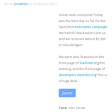
Автор
Jonathan
на
23 марта 2013 г.
.
Great news everyone! Today
was the best day so far for the
OpenShot
Kickstarter campaign
!
We had 62 new backers join us
and we received almost $2,000
in new pledges!
We were also featured on the
front page of
Slashdot.org
this
evening, and the front page of
developers.slashdot.org
! This is
a huge deal, ...
Далее
Теги
:
Нет тегов