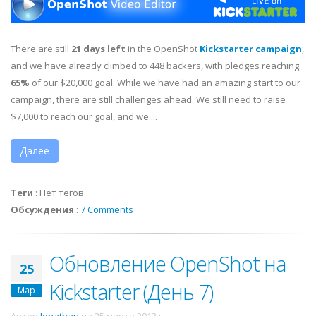
There are still
21 days left
in the OpenShot
Kickstarter campaign
,
and we have already climbed to 448 backers, with pledges reaching
65%
of our $20,000 goal. While we have had an amazing start to our
campaign, there are still challenges ahead. We still need to raise
$7,000 to reach our goal, and we ...
Далее
Теги
:
Нет тегов
Обсуждения
:
7 Comments
Обновление OpenShot на
25
Kickstarter (День 7)
Мар
Автор
Jonathan
на
25 марта 2013 г.
.