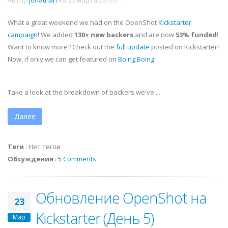
What a great weekend we had on the OpenShot
Kickstarter
campaign
! We added
130+ new backers
and are now
53% funded
!
Want to know more? Check out the
full update
posted on Kickstarter!
Now, if only we can get featured on
Boing Boing
!
Take a look at the breakdown of backers we've ...
Далее
Теги
:
Нет тегов
Обсуждения
:
5 Comments
Обновление OpenShot на
23
Kickstarter (День 5)
Мар