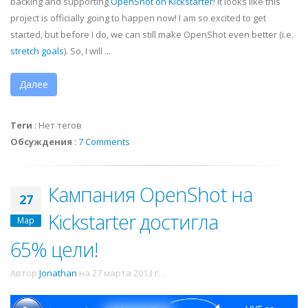
backing and supporting
OpenShot on Kickstarter
! It looks like this
project is officially going to happen now! I am so excited to get
started, but before I do, we can still make OpenShot even better (i.e.
stretch goals
). So, I will ...
Далее
Теги
:
Нет тегов
Обсуждения
:
7 Comments
Кампания OpenShot на
27
Kickstarter достигла
Мар
65% цели!
Автор
Jonathan
на
27 марта 2013 г.
.