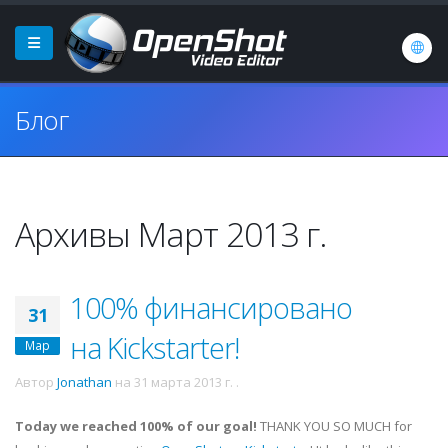
Блог
Архивы Март 2013 г.
100% финансировано
31
на Kickstarter!
Мар
Автор
Jonathan
на
31 марта 2013 г.
.
Today we reached 100% of our goal!
THANK YOU SO MUCH for