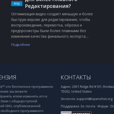
Апр
Редактирования?
Оптимизация видео создаёт меньшую и более
быструю версию для редактирования, чтобы
воспроизведение, перемотка, обрезка и
о
предпросмотры были более плавными без
изменения качества финального экспорта....
Подробнее
ЕНЗИЯ
КОНТАКТЫ
t™ это бесплатное программное
Адрес:
2931 Ridge Rd #101, Rockwal
ение: вы можете
75032, United States
транять и/или изменять его в
Эл.почта:
support@openshot.org
ствии с общедоступной
ей GNU, опубликованной
Поддержка:
Эл. почта
·
Форум
·
Di
свободного программного