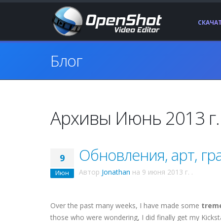
СКАЧА
Блог
Архивы Июнь 2013 г.
Обновления, арт, гр
9
Автор
Jonathan
на
9 июня 2013 г.
.
Июн
Over the past many weeks, I have made some
trem
those who were wondering, I did finally get my Kicks