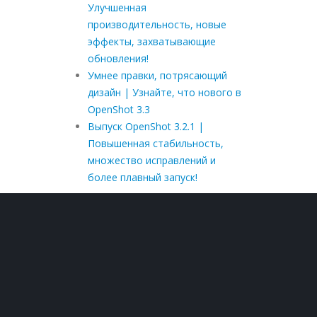
Улучшенная
производительность, новые
эффекты, захватывающие
обновления!
Умнее правки, потрясающий
дизайн | Узнайте, что нового в
OpenShot 3.3
Выпуск OpenShot 3.2.1 |
Повышенная стабильность,
множество исправлений и
более плавный запуск!