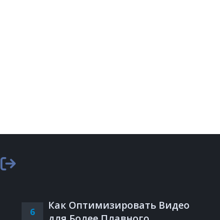
Как Оптимизировать Видео
6
для Более Плавного