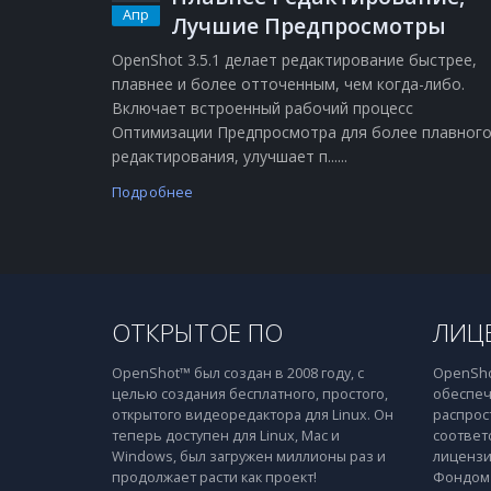
Апр
Лучшие Предпросмотры
OpenShot 3.5.1 делает редактирование быстрее,
плавнее и более отточенным, чем когда-либо.
Включает встроенный рабочий процесс
Оптимизации Предпросмотра для более плавног
редактирования, улучшает п......
Подробнее
ОТКРЫТОЕ ПО
ЛИЦ
OpenShot™ был создан в 2008 году, с
OpenSho
целью создания бесплатного, простого,
обеспеч
открытого видеоредактора для Linux. Он
распрос
теперь доступен для Linux, Mac и
соответ
Windows, был загружен миллионы раз и
лицензи
продолжает расти как проект!
Фондом 