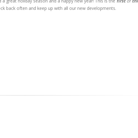
 a great holiday season and a happy new year! This is the
first
of
th
eck back often and keep up with all our new developments.