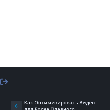
Как Оптимизировать Видео
6
для Более Плавного