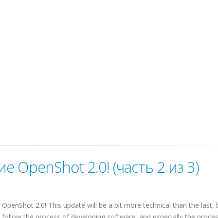
 OpenShot 2.0! (часть 2 из 3)
OpenShot 2.0! This update will be a bit more technical than the last, bu
 follow the process of developing software, and especially the proces