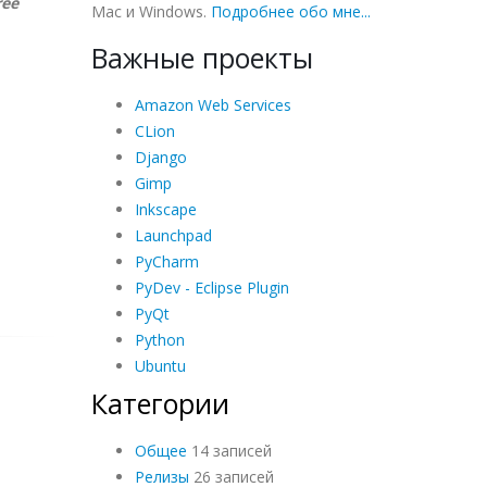
ree
Mac и Windows.
Подробнее обо мне...
Важные проекты
Amazon Web Services
CLion
Django
Gimp
Inkscape
Launchpad
PyCharm
PyDev - Eclipse Plugin
PyQt
Python
Ubuntu
Категории
Общее
14 записей
Релизы
26 записей