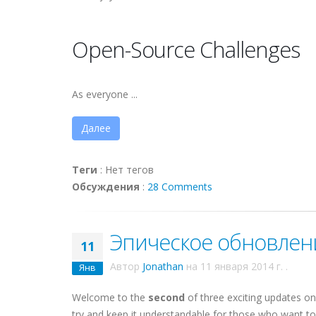
Open-Source Challenges
As everyone ...
Далее
Теги
:
Нет тегов
Обсуждения
:
28 Comments
Эпическое обновление
11
Автор
Jonathan
на
11 января 2014 г.
.
Янв
Welcome to the
second
of three exciting updates on 
try and keep it understandable for those who want to