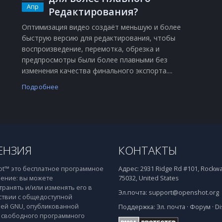
Апр
Редактирования?
Оптимизация видео создаёт меньшую и более
быструю версию для редактирования, чтобы
воспроизведение, перемотка, обрезка и
о
предпросмотры были более плавными без
изменения качества финального экспорта....
Подробнее
ЕНЗИЯ
КОНТАКТЫ
t™ это бесплатное программное
Адрес:
2931 Ridge Rd #101, Rockwal
ение: вы можете
75032, United States
транять и/или изменять его в
Эл.почта:
support@openshot.org
ствии с общедоступной
ей GNU, опубликованной
Поддержка:
Эл. почта
·
Форум
·
Di
свободного программного