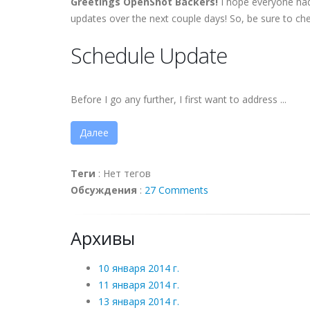
Greetings OpenShot Backers!
I hope everyone had
updates over the next couple days! So, be sure to ch
Schedule Update
Before I go any further, I first want to address ...
Далее
Теги
:
Нет тегов
Обсуждения
:
27 Comments
Архивы
10 января 2014 г.
11 января 2014 г.
13 января 2014 г.