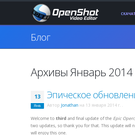
СКАЧА
Блог
Архивы Январь 2014 
Эпическое обновление
13
Автор
Jonathan
на
13 января 2014 г.
.
Янв
Welcome to
third
and final update of the
Epic Open
two updates, so thank you for that. This update will n
will enjoy this one.