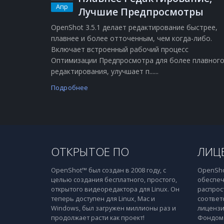
Апр
Лучшие Предпросмотры
OpenShot 3.5.1 делает редактирование быстрее,
плавнее и более отточенным, чем когда-либо.
Включает встроенный рабочий процесс
Оптимизации Предпросмотра для более плавног
редактирования, улучшает п......
Подробнее
ОТКРЫТОЕ ПО
ЛИЦ
OpenShot™ был создан в 2008 году, с
OpenSho
целью создания бесплатного, простого,
обеспеч
открытого видеоредактора для Linux. Он
распрос
теперь доступен для Linux, Mac и
соответ
Windows, был загружен миллионы раз и
лицензи
продолжает расти как проект!
Фондом 