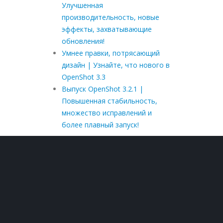
Улучшенная
производительность, новые
эффекты, захватывающие
обновления!
Умнее правки, потрясающий
дизайн | Узнайте, что нового в
OpenShot 3.3
Выпуск OpenShot 3.2.1 |
Повышенная стабильность,
множество исправлений и
более плавный запуск!