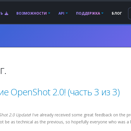
ТЬ
ВОЗМОЖНОСТИ
API
ПОДДЕРЖКА
БЛОГ
г.
 OpenShot 2.0! (часть 3 из 3)
Shot 2.0 Update
! I've already received some great feedback on the p
ot be as technical as the previous, so hopefully everyone who was a li