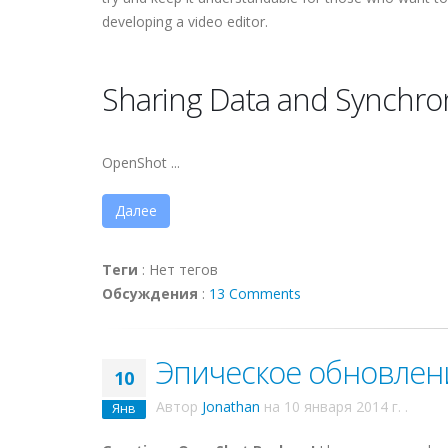
developing a video editor.
Sharing Data and Synchron
OpenShot ...
Далее
Теги
:
Нет тегов
Обсуждения
:
13 Comments
Эпическое обновление
10
Автор
Jonathan
на
10 января 2014 г.
.
Янв