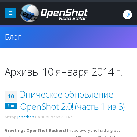
Блог
Архивы 10 января 2014 г.
Эпическое обновление
10
OpenShot 2.0! (часть 1 из 3)
Янв
Автор
Jonathan
на
10 января 2014 г.
.
Greetings OpenShot Backers!
I hope everyone had a great