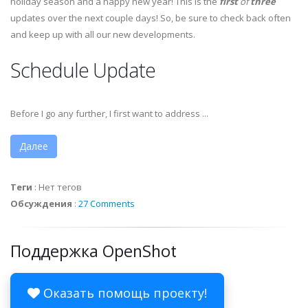
holiday season and a happy new year! This is the
first
of
three
updates over the next couple days! So, be sure to check back often
and keep up with all our new developments.
Schedule Update
Before I go any further, I first want to address ...
Далее
Теги
:
Нет тегов
Обсуждения
:
27 Comments
Поддержка OpenShot
Оказать помощь проекту!