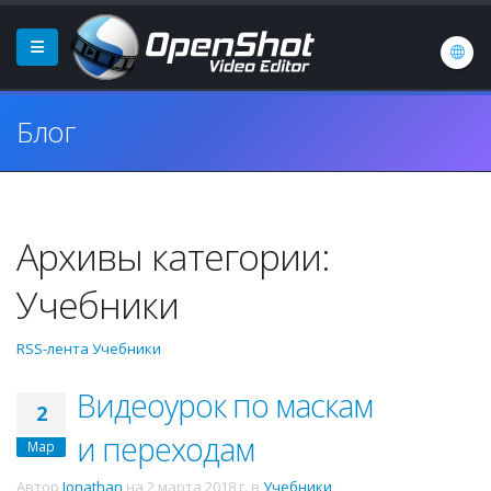
Блог
Архивы категории:
Учебники
RSS-лента Учебники
Видеоурок по маскам
2
и переходам
Мар
Автор
Jonathan
на
2 марта 2018 г.
в
Учебники
.