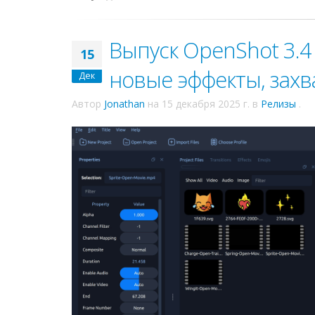
Выпуск OpenShot 3.4
15
новые эффекты, зах
Дек
Автор
Jonathan
на
15 декабря 2025 г.
в
Релизы
.