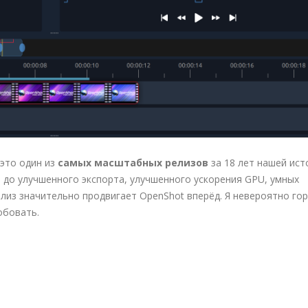
 это один из
самых масштабных релизов
за 18 лет нашей ист
до улучшенного экспорта, улучшенного ускорения GPU, умных
из значительно продвигает OpenShot вперёд. Я невероятно го
обовать.