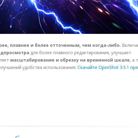
рее, плавнее и более отточенным, чем когда-либо.
Включа
едпросмотра
для более плавного редактирования, улучшает
вляет
масштабирование и обрезку на временной шкале
, а
улучшений удобства использования.
Скачайте OpenShot 3.5.1 пр