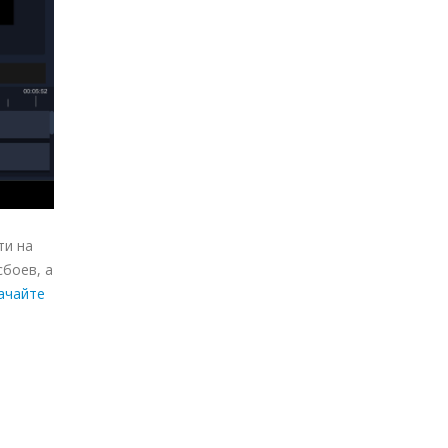
ти на
боев, а
ачайте