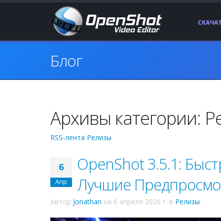
СКАЧА
Блог
Архивы категории: Р
RSS-лента Релизы
OpenShot 3.5.1: Быс
6
Лучшие Предпросм
Апр
Автор
Jonathan
на
6 апреля 2026 г.
в
Релизы
.