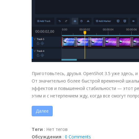
Приготовьтесь, друзья. OpenShot 3.5 уже здесь, и
От значительно более быстрой временной шкалы 
эффектов и повышенной стабильности — этот рел
этим и с нетерпением жду, когда все смогут попр
Далее
Теги
:
Нет тегов
Обсуждения
:
0 Comments