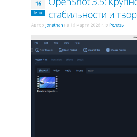
OpenShot 3.5: Крупн
16
стабильности и твор
Мар
Автор
Jonathan
на
16 марта 2026 г.
в
Релизы
.