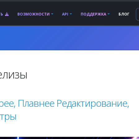
ТЬ
ВОЗМОЖНОСТИ
API
ПОДДЕРЖКА
БЛОГ
елизы
трее, Плавнее Редактирование,
отры