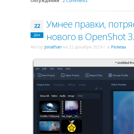
Обсуждения
:
2 Comments
Умнее правки, потря
22
нового в OpenShot 3
Дек
Автор
Jonathan
на
22 декабря 2024 г.
в
Релизы
.