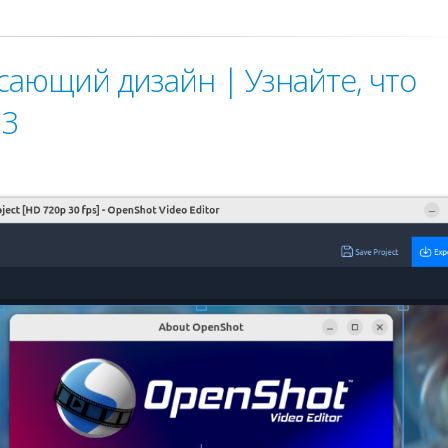
сающий дизайн | Узнайте, что
.3