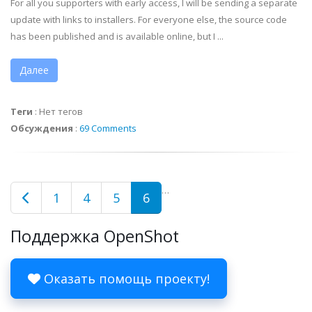
For all you supporters with early access, I will be sending a separate
update with links to installers. For everyone else, the source code
has been published and is available online, but I ...
Далее
Теги
:
Нет тегов
Обсуждения
:
69 Comments
…
1
4
5
6
Поддержка OpenShot
Оказать помощь проекту!