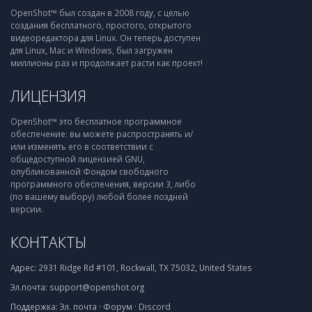
OpenShot™ был создан в 2008 году, с целью
создания бесплатного, простого, открытого
видеоредактора для Linux. Он теперь доступен
для Linux, Mac и Windows, был загружен
миллионы раз и продолжает расти как проект!
ЛИЦЕНЗИЯ
OpenShot™ это бесплатное программное
обеспечение: вы можете распространять и/
или изменять его в соответствии с
общедоступной лицензией GNU,
опубликованной Фондом свободного
программного обеспечения, версии 3, либо
(по вашему выбору) любой более поздней
версии.
КОНТАКТЫ
Адрес:
2931 Ridge Rd #101, Rockwall, TX 75032, United States
Эл.почта:
support@openshot.org
Поддержка:
Эл. почта
·
Форум
·
Discord