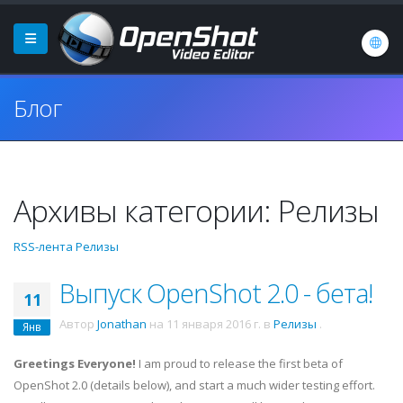
Блог
Архивы категории: Релизы
RSS-лента Релизы
Выпуск OpenShot 2.0 - бета!
11
Автор
Jonathan
на
11 января 2016 г.
в
Релизы
.
Янв
Greetings Everyone!
I am proud to release the first beta of
OpenShot 2.0 (details below), and start a much wider testing effort.