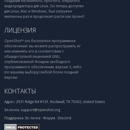
создания бесплатного, простого, открытого
видеоредактора для Linux. Он теперь доступен
для Linux, Mac и Windows, был загружен
миллионы раз и продолжает расти как проект!
ЛИЦЕНЗИЯ
OpenShot™ это бесплатное программное
обеспечение: вы можете распространять и/
или изменять его в соответствии с
общедоступной лицензией GNU,
опубликованной Фондом свободного
программного обеспечения, версии 3, либо
(по вашему выбору) любой более поздней
версии.
КОНТАКТЫ
Адрес:
2931 Ridge Rd #101, Rockwall, TX 75032, United States
Эл.почта:
support@openshot.org
Поддержка:
Эл. почта
·
Форум
·
Discord