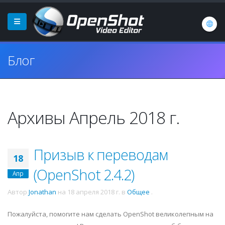
Блог
Архивы Апрель 2018 г.
Призыв к переводам
18
(OpenShot 2.4.2)
Апр
Автор
Jonathan
на
18 апреля 2018 г.
в
Общее
.
Пожалуйста, помогите нам сделать OpenShot великолепным на