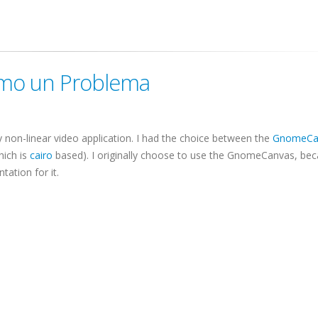
mo un Problema
 non-linear video application. I had the choice between the
GnomeCa
ich is
cairo
based). I originally choose to use the
GnomeCanvas
, bec
ation for it.