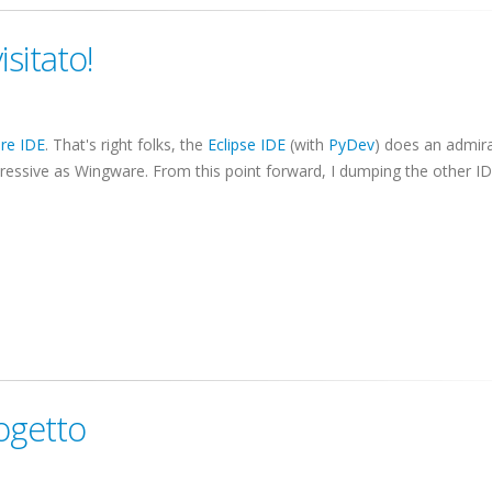
isitato!
re
IDE
. That's right folks, the
Eclipse
IDE
(with
PyDev
) does an admira
pressive as
Wingware
. From this point forward, I dumping the other I
ogetto