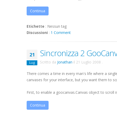
Continua
Etichette
:
Nessun tag
Discussioni
:
1 Comment
Sincronizza 2 GooCanv
21
Scritto da
Jonathan
il
21 Luglio 2008
.
Lug
There comes a time in every man's life where a singl
canvases for your interface, but you want them to scr
First, to enable a
goocanvas
.Canvas object to scroll is 
Continua