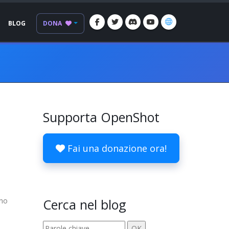
BLOG
DONA
Supporta OpenShot
Fai una donazione ora!
 no
Cerca nel blog