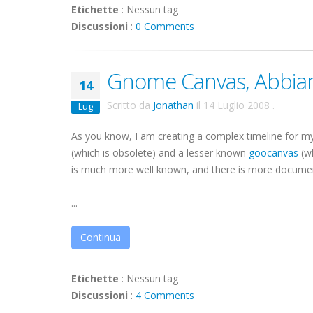
Etichette
:
Nessun tag
Discussioni
:
0 Comments
Gnome Canvas, Abbia
14
Scritto da
Jonathan
il
14 Luglio 2008
.
Lug
As you know, I am creating a complex timeline for my
(which is obsolete) and a lesser known
goocanvas
(wh
is much more well known, and there is more document
...
Continua
Etichette
:
Nessun tag
Discussioni
:
4 Comments