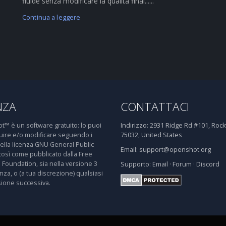
fluide senza modificare la qualità final......
Continua a leggere
NZA
CONTATTACI
™ è un software gratuito: lo puoi
Indirizzo:
2931 Ridge Rd #101, Rockw
buire e/o modificare seguendo i
75032, United States
della licenza GNU General Public
Email:
support@openshot.org
così come pubblicato dalla Free
 Foundation, sia nella versione 3
Supporto:
Email
·
Forum
·
Discord
enza, o (a tua discrezione) qualsiasi
sione successiva.