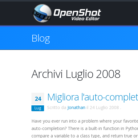
Blog
Archivi Luglio 2008
Migliora l'auto-comple
24
Scritto da
Jonathan
il
24 Luglio 2008
.
Lug
Have you ever run into a problem where your favori
auto-completion? There is a built-in function in Pytho
compare a variable to a class type, and return true or 