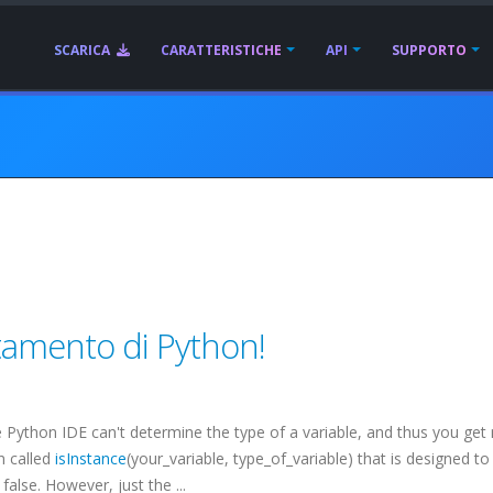
SCARICA
CARATTERISTICHE
API
SUPPORTO
tamento di Python!
te Python
IDE
can't determine the type of a variable, and thus you get
n called
isInstance
(your_variable, type_of_variable) that is designed to
false. However, just the ...