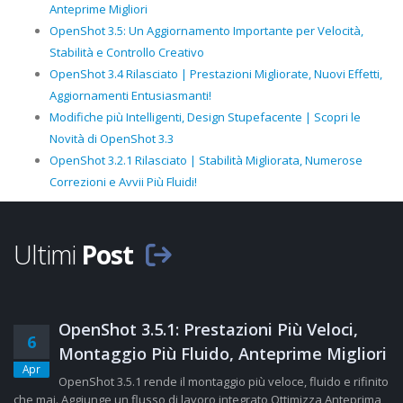
Anteprime Migliori
OpenShot 3.5: Un Aggiornamento Importante per Velocità,
Stabilità e Controllo Creativo
OpenShot 3.4 Rilasciato | Prestazioni Migliorate, Nuovi Effetti,
Aggiornamenti Entusiasmanti!
Modifiche più Intelligenti, Design Stupefacente | Scopri le
Novità di OpenShot 3.3
OpenShot 3.2.1 Rilasciato | Stabilità Migliorata, Numerose
Correzioni e Avvii Più Fluidi!
Ultimi
Post
OpenShot 3.5.1: Prestazioni Più Veloci,
6
Montaggio Più Fluido, Anteprime Migliori
Apr
OpenShot 3.5.1 rende il montaggio più veloce, fluido e rifinito
che mai. Aggiunge un flusso di lavoro integrato Ottimizza Anteprima