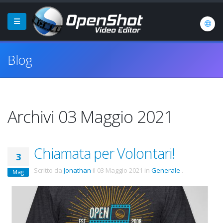
Blog
Archivi 03 Maggio 2021
Chiamata per Volontari!
3
Scritto da
Jonathan
il
03 Maggio 2021
in
Generale
.
Mag