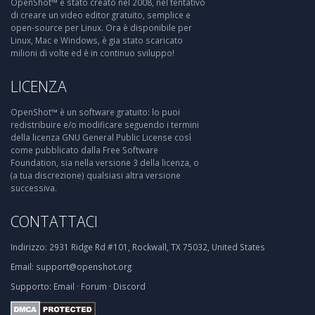
OpenShot™ è stato creato nel 2008, nel tentativo
di creare un video editor gratuito, semplice e
open-source per Linux. Ora è disponibile per
Linux, Mac e Windows, è gia stato scaricato
milioni di volte ed è in continuo sviluppo!
LICENZA
OpenShot™ è un software gratuito: lo puoi
redistribuire e/o modificare seguendo i termini
della licenza GNU General Public License così
come pubblicato dalla Free Software
Foundation, sia nella versione 3 della licenza, o
(a tua discrezione) qualsiasi altra versione
successiva.
CONTATTACI
Indirizzo:
2931 Ridge Rd #101, Rockwall, TX 75032, United States
Email:
support@openshot.org
Supporto:
Email
·
Forum
·
Discord