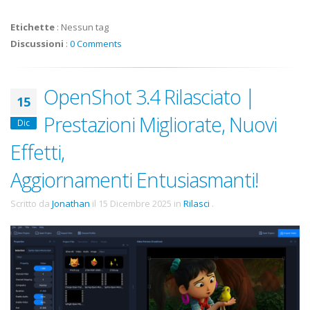
Etichette
:
Nessun tag
Discussioni
:
0 Comments
OpenShot 3.4 Rilasciato |
15
Prestazioni Migliorate, Nuovi
Dic
Effetti,
Aggiornamenti Entusiasmanti!
Scritto da
Jonathan
il
15 Dicembre 2025
in
Rilasci
.