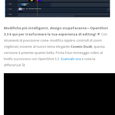
Modifiche più intelligenti, design stupefacente—OpenShot
3.3 è qui per trasformare la tua esperienza di editing!
🌟 Con
strumenti di precisione come
modifica ripple
e
controlli di zoom
migliorati
, insieme al nuovo tema elegante
Cosmic Dusk
, questa
versione è potente quanto bella. Porta il tuo montaggio video al
livello successivo con OpenShot 3.3.
Scaricalo ora
e nota la
differenza! 🚀