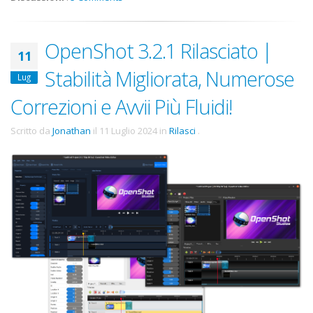
OpenShot 3.2.1 Rilasciato |
11
Stabilità Migliorata, Numerose
Lug
Correzioni e Avvii Più Fluidi!
Scritto da
Jonathan
il
11 Luglio 2024
in
Rilasci
.