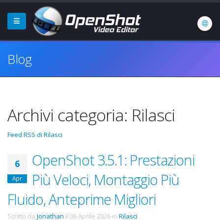
Blog
Archivi categoria: Rilasci
Feed RSS di Rilasci
OpenShot 3.5.1: Prestazioni
6
Più Veloci, Montaggio Più
Apr
Fluido, Anteprime Migliori
Scritto da
Jonathan
il
06 Aprile 2026
in
Rilasci
.