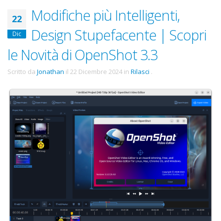
Modifiche più Intelligenti,
22
Design Stupefacente | Scopri
Dic
le Novità di OpenShot 3.3
Scritto da
Jonathan
il
22 Dicembre 2024
in
Rilasci
.