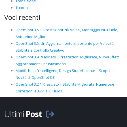
Transizione
Tutorial
Voci recenti
OpenShot 3.5.1: Prestazioni Più Veloci, Montaggio Più Fluido,
Anteprime Migliori
OpenShot 3.5: Un Aggiornamento Importante per Velocità,
Stabilità e Controllo Creativo
OpenShot 3.4 Rilasciato | Prestazioni Migliorate, Nuovi Effetti,
Aggiornamenti Entusiasmanti!
Modifiche più Intelligenti, Design Stupefacente | Scopri le
Novità di OpenShot 3.3
OpenShot 3.2.1 Rilasciato | Stabilità Migliorata, Numerose
Correzioni e Avvii Più Fluidi!
Ultimi
Post