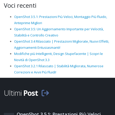
Voci recenti
OpenShot 3.5.1: Prestazioni Più Veloci, Montaggio Più Fluido,
Anteprime Migliori
OpenShot 3.5: Un Aggiornamento Importante per Velocità,
Stabilità e Controllo Creativo
OpenShot 3.4 Rilasciato | Prestazioni Migliorate, Nuovi Effetti,
Aggiornamenti Entusiasmanti!
Modifiche più Intelligenti, Design Stupefacente | Scopri le
Novità di OpenShot 3.3
OpenShot 3.2.1 Rilasciato | Stabilità Migliorata, Numerose
Correzioni e Avvii Più Fluidi!
Ultimi
Post
OpenShot 3.5.1: Prestazioni Più Veloci,