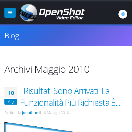
Blog
Archivi Maggio 2010
I Risultati Sono Arrivati! La
10
Funzionalità Più Richiesta È...
Mag
Scritto da
Jonathan
il
10 Maggio 2010
.