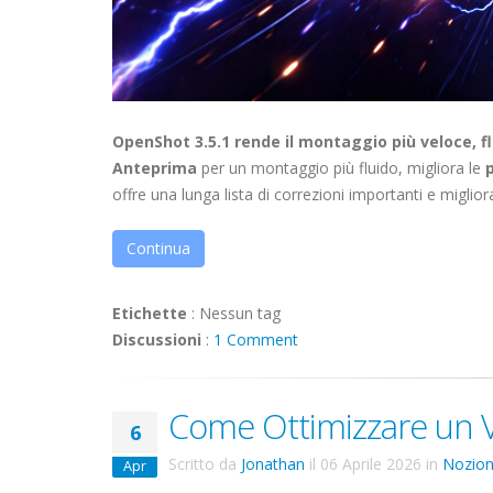
OpenShot 3.5.1 rende il montaggio più veloce, flu
Anteprima
per un montaggio più fluido, migliora le
p
offre una lunga lista di correzioni importanti e miglior
Continua
Etichette
:
Nessun tag
Discussioni
:
1 Comment
Come Ottimizzare un V
6
Scritto da
Jonathan
il
06 Aprile 2026
in
Nozion
Apr