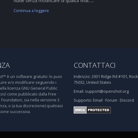
fluide senza modificare la qualità final......
Continua a leggere
NZA
CONTATTACI
™ è un software gratuito: lo puoi
Indirizzo:
2931 Ridge Rd #101, Rockw
buire e/o modificare seguendo i
75032, United States
della licenza GNU General Public
Email:
support@openshot.org
così come pubblicato dalla Free
 Foundation, sia nella versione 3
Supporto:
Email
·
Forum
·
Discord
enza, o (a tua discrezione) qualsiasi
sione successiva.