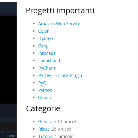
Progetti importanti
Amazon Web Services
CLion
Django
Gimp
Inkscape
Launchpad
PyCharm
PyDev - Eclipse Plugin
PyQt
Python
Ubuntu
Categorie
Generale
14 articoli
Rilasci
26 articoli
Tutorial
1 articolo