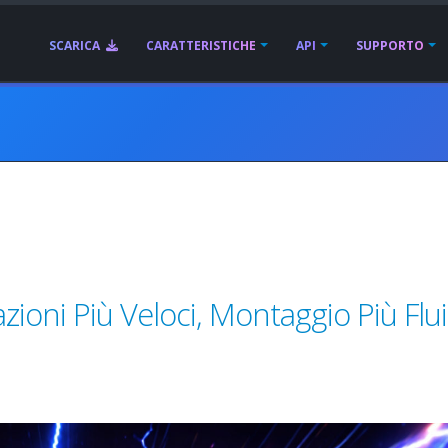
SCARICA
CARATTERISTICHE
API
SUPPORTO
zioni Più Veloci, Montaggio Più Flu