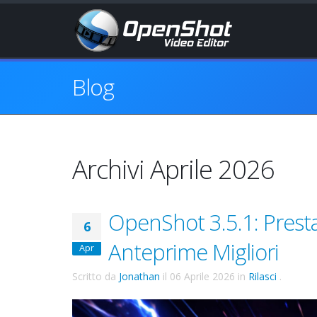
Blog
Archivi Aprile 2026
OpenShot 3.5.1: Presta
6
Anteprime Migliori
Apr
Scritto da
Jonathan
il
06 Aprile 2026
in
Rilasci
.