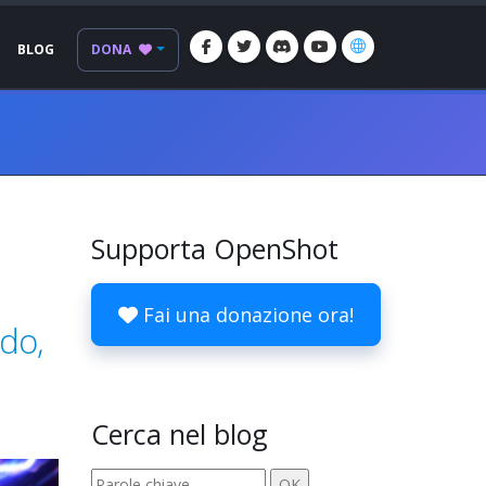
BLOG
DONA
Supporta OpenShot
Fai una donazione ora!
ido,
Cerca nel blog