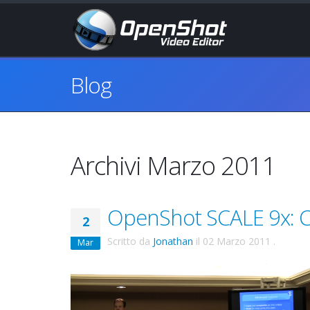
Blog
Archivi Marzo 2011
OpenShot SCALE 9x: C
2
Scritto da
Jonathan
il
02 Marzo 2011
.
Mar