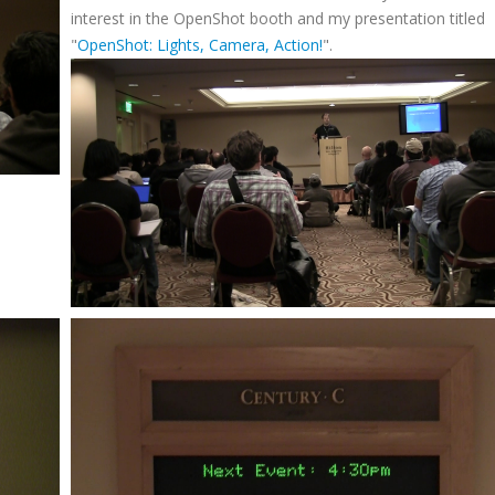
interest in the OpenShot booth and my presentation titled
"
OpenShot: Lights, Camera, Action!
".