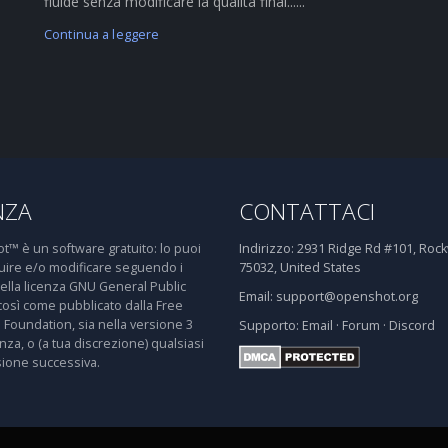
fluide senza modificare la qualità final......
Continua a leggere
NZA
CONTATTACI
™ è un software gratuito: lo puoi
Indirizzo:
2931 Ridge Rd #101, Rockw
buire e/o modificare seguendo i
75032, United States
della licenza GNU General Public
Email:
support@openshot.org
così come pubblicato dalla Free
 Foundation, sia nella versione 3
Supporto:
Email
·
Forum
·
Discord
enza, o (a tua discrezione) qualsiasi
sione successiva.