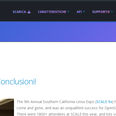
SCARICA
CARATTERISTICHE
API
SUPPORTO
onclusioni!
The 9th Annual Southern California Linux Expo (
SCALE 9x
) 
come and gone, and was an unqualified success for OpenS
There were 1800+ attendees at SCALE this year, and lots o