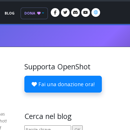
BLOG
DONA
Supporta OpenShot
Fai una donazione ora!
has
Cerca nel blog
hot!
f