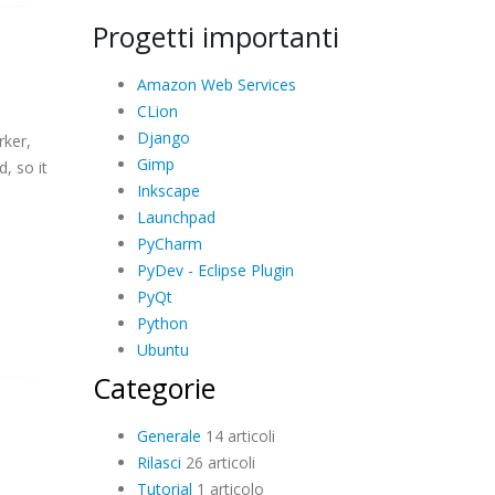
Progetti importanti
Amazon Web Services
CLion
Django
rker,
Gimp
, so it
Inkscape
Launchpad
PyCharm
PyDev - Eclipse Plugin
PyQt
Python
Ubuntu
Categorie
Generale
14 articoli
Rilasci
26 articoli
Tutorial
1 articolo