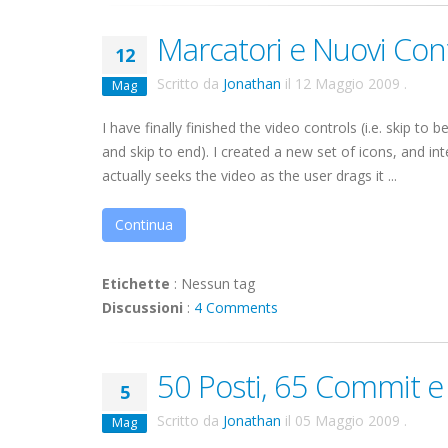
Marcatori e Nuovi Cont
12
Scritto da
Jonathan
il
12 Maggio 2009
.
Mag
I have finally finished the video controls (i.e. skip t
and skip to end). I created a new set of icons, and i
actually seeks the video as the user drags it ...
Continua
Etichette
:
Nessun tag
Discussioni
:
4 Comments
50 Posti, 65 Commit e
5
Scritto da
Jonathan
il
05 Maggio 2009
.
Mag