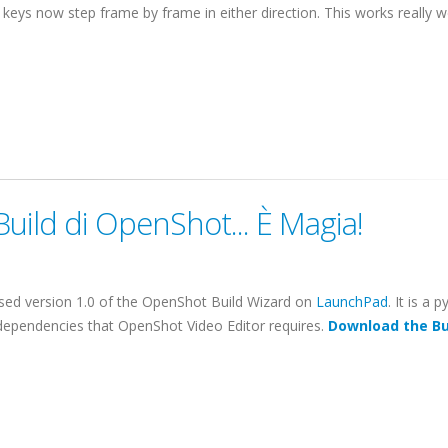
ys now step frame by frame in either direction. This works really well
uild di OpenShot... È Magia!
eased version 1.0 of the
OpenShot
Build Wizard on
LaunchPad
. It is a 
e dependencies that
OpenShot
Video Editor requires.
Download the Bu