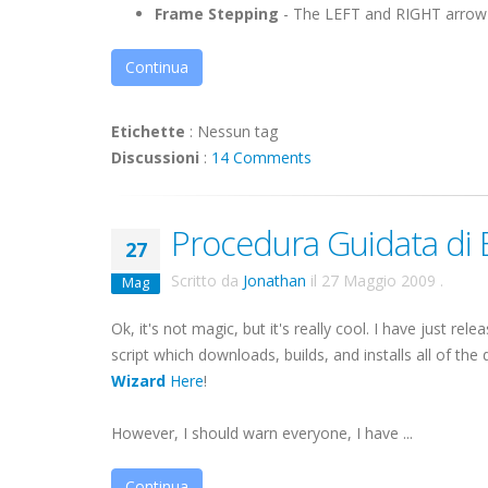
Frame Stepping
- The LEFT and RIGHT arrow ke
Continua
Etichette
:
Nessun tag
Discussioni
:
14 Comments
Procedura Guidata di B
27
Scritto da
Jonathan
il
27 Maggio 2009
.
Mag
Ok
, it's not magic, but it's really cool. I have just rel
script which downloads, builds, and installs all of th
Wizard
Here
!
However, I should warn everyone, I have ...
Continua