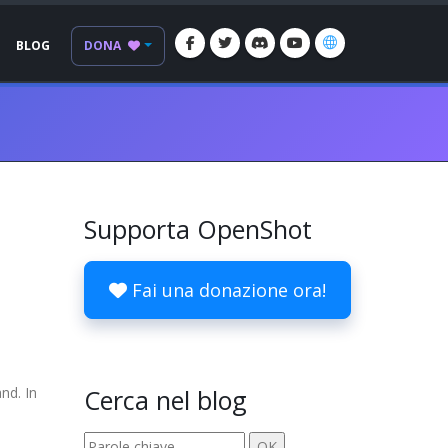
BLOG
DONA
Supporta OpenShot
Fai una donazione ora!
nd. In
Cerca nel blog