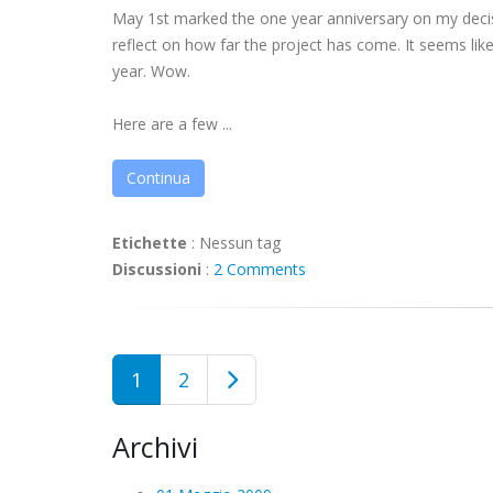
May 1st marked the one year anniversary on my decisio
reflect on how far the project has come. It seems like
year. Wow.
Here are a few ...
Continua
Etichette
:
Nessun tag
Discussioni
:
2 Comments
1
2
Archivi