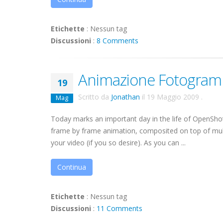
Etichette
:
Nessun tag
Discussioni
:
8 Comments
Animazione Fotogram
19
Scritto da
Jonathan
il
19 Maggio 2009
.
Mag
Today marks an important day in the life of OpenShot 
frame by frame animation, composited on top of multip
your video (if you so desire). As you can ...
Continua
Etichette
:
Nessun tag
Discussioni
:
11 Comments