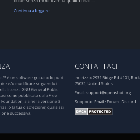
fluide senza modificare la qualità final......
Continua a leggere
NZA
CONTATTACI
™ è un software gratuito: lo puoi
Indirizzo:
2931 Ridge Rd #101, Rockw
buire e/o modificare seguendo i
75032, United States
della licenza GNU General Public
Email:
support@openshot.org
così come pubblicato dalla Free
 Foundation, sia nella versione 3
Supporto:
Email
·
Forum
·
Discord
enza, o (a tua discrezione) qualsiasi
sione successiva.