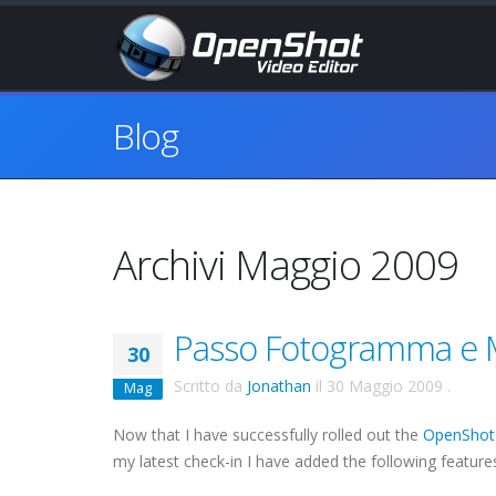
Blog
Archivi Maggio 2009
Passo Fotogramma e M
30
Scritto da
Jonathan
il
30 Maggio 2009
.
Mag
Now that I have successfully rolled out the
OpenShot 
my latest check-in I have added the following feature