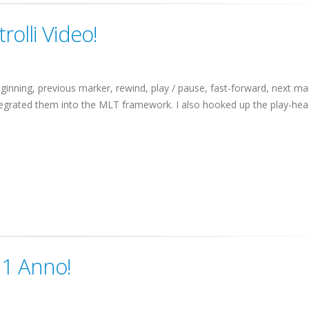
rolli Video!
o beginning, previous marker, rewind, play / pause, fast-forward, next ma
ntegrated them into the MLT framework. I also hooked up the play-head
 1 Anno!