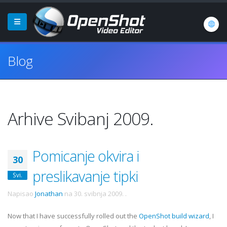
Blog
Arhive Svibanj 2009.
Pomicanje okvira i
30
preslikavanje tipki
Svi.
Napisao
Jonathan
na
30. svibnja 2009.
.
Now that I have successfully rolled out the
OpenShot build wizard
, I