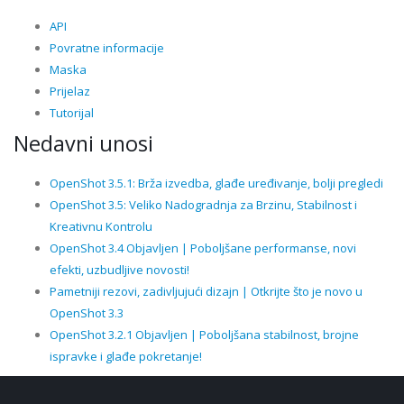
API
Povratne informacije
Maska
Prijelaz
Tutorijal
Nedavni unosi
OpenShot 3.5.1: Brža izvedba, glađe uređivanje, bolji pregledi
OpenShot 3.5: Veliko Nadogradnja za Brzinu, Stabilnost i
Kreativnu Kontrolu
OpenShot 3.4 Objavljen | Poboljšane performanse, novi
efekti, uzbudljive novosti!
Pametniji rezovi, zadivljujući dizajn | Otkrijte što je novo u
OpenShot 3.3
OpenShot 3.2.1 Objavljen | Poboljšana stabilnost, brojne
ispravke i glađe pokretanje!