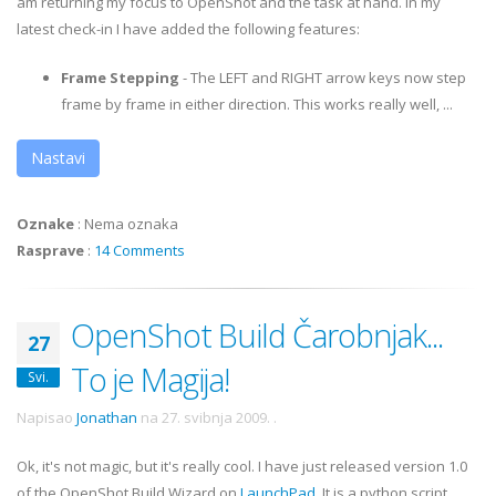
am returning my focus to OpenShot and the task at hand. In my
latest check-in I have added the following features:
Frame Stepping
- The LEFT and RIGHT arrow keys now step
frame by frame in either direction. This works really well, ...
Nastavi
Oznake
:
Nema oznaka
Rasprave
:
14 Comments
OpenShot Build Čarobnjak...
27
To je Magija!
Svi.
Napisao
Jonathan
na
27. svibnja 2009.
.
Ok
, it's not magic, but it's really cool. I have just released version 1.0
of the
OpenShot
Build Wizard on
LaunchPad
. It is a python script