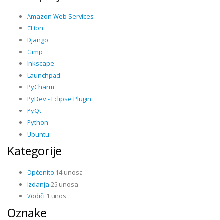
Amazon Web Services
CLion
Django
Gimp
Inkscape
Launchpad
PyCharm
PyDev - Eclipse Plugin
PyQt
Python
Ubuntu
Kategorije
Općenito
14 unosa
Izdanja
26 unosa
Vodiči
1 unos
Oznake