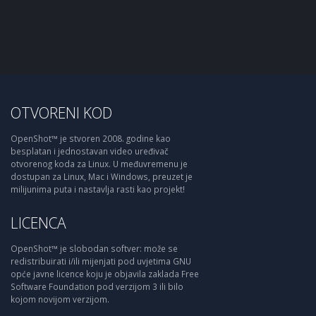
OTVORENI KOD
OpenShot™ je stvoren 2008. godine kao
besplatan i jednostavan video uređivač
otvorenog koda za Linux. U međuvremenu je
dostupan za Linux, Mac i Windows, preuzet je
milijunima puta i nastavlja rasti kao projekt!
LICENCA
OpenShot™ je slobodan softver: može se
redistribuirati i/ili mijenjati pod uvjetima GNU
opće javne licence koju je objavila zaklada Free
Software Foundation pod verzijom 3 ili bilo
kojom novijom verzijom.