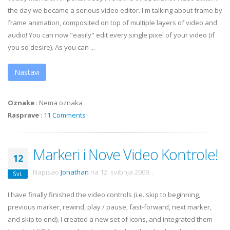
the day we became a serious video editor. I'm talking about frame by
frame animation, composited on top of multiple layers of video and
audio! You can now "easily" edit every single pixel of your video (if
you so desire). As you can ...
Nastavi
Oznake
:
Nema oznaka
Rasprave
:
11 Comments
Markeri i Nove Video Kontrole!
12
Napisao
Jonathan
na
12. svibnja 2009.
.
Svi.
I have finally finished the video controls (i.e. skip to beginning,
previous marker, rewind, play / pause, fast-forward, next marker,
and skip to end). I created a new set of icons, and integrated them