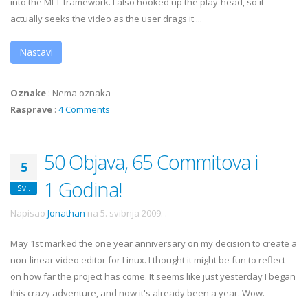
into the MLT framework. I also hooked up the play-head, so it
actually seeks the video as the user drags it ...
Nastavi
Oznake
:
Nema oznaka
Rasprave
:
4 Comments
50 Objava, 65 Commitova i
5
1 Godina!
Svi.
Napisao
Jonathan
na
5. svibnja 2009.
.
May 1st marked the one year anniversary on my decision to create a
non-linear video editor for Linux. I thought it might be fun to reflect
on how far the project has come. It seems like just yesterday I began
this crazy adventure, and now it's already been a year. Wow.