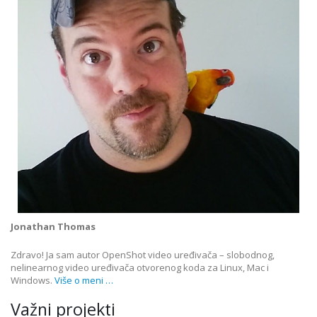
Jonathan Thomas
Zdravo! Ja sam autor OpenShot video uređivača – slobodnog,
nelinearnog video uređivača otvorenog koda za Linux, Mac i
Windows.
Više o meni …
Važni projekti