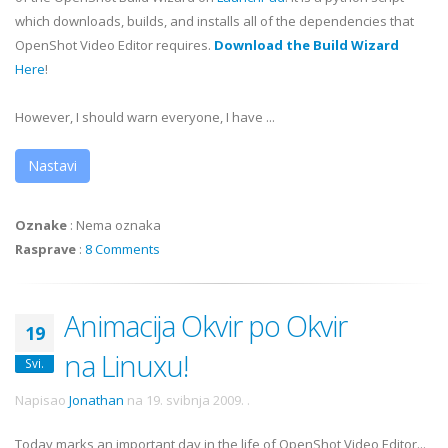
which downloads, builds, and installs all of the dependencies that
OpenShot
Video Editor requires.
Download the Build Wizard
Here
!
However, I should warn everyone, I have ...
Nastavi
Oznake
:
Nema oznaka
Rasprave
:
8 Comments
Animacija Okvir po Okvir
19
na Linuxu!
Svi.
Napisao
Jonathan
na
19. svibnja 2009.
.
Today marks an important day in the life of OpenShot Video Editor...