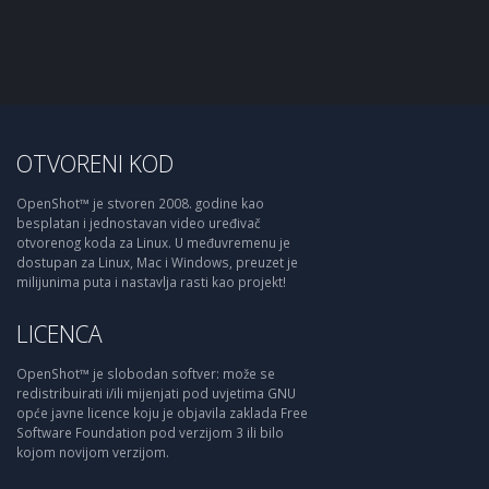
OTVORENI KOD
OpenShot™ je stvoren 2008. godine kao
besplatan i jednostavan video uređivač
otvorenog koda za Linux. U međuvremenu je
dostupan za Linux, Mac i Windows, preuzet je
milijunima puta i nastavlja rasti kao projekt!
LICENCA
OpenShot™ je slobodan softver: može se
redistribuirati i/ili mijenjati pod uvjetima GNU
opće javne licence koju je objavila zaklada Free
Software Foundation pod verzijom 3 ili bilo
kojom novijom verzijom.