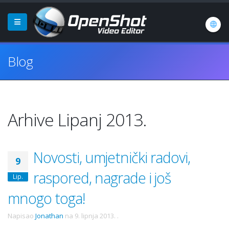
Blog
Arhive Lipanj 2013.
Novosti, umjetnički radovi,
9
raspored, nagrade i još
Lip.
mnogo toga!
Napisao
Jonathan
na
9. lipnja 2013.
.