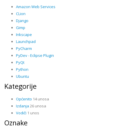
Amazon Web Services
CLion
Django
Gimp
Inkscape
Launchpad
PyCharm
PyDev - Eclipse Plugin
PyQt
Python
Ubuntu
Kategorije
Općenito
14 unosa
Izdanja
26 unosa
Vodiči
1 unos
Oznake