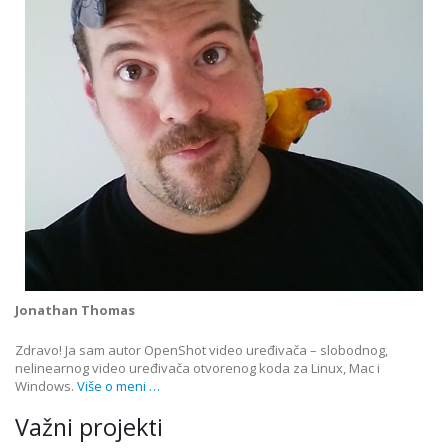
Jonathan Thomas
Zdravo! Ja sam autor OpenShot video uređivača – slobodnog,
nelinearnog video uređivača otvorenog koda za Linux, Mac i
Windows.
Više o meni …
Važni projekti