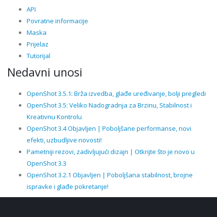
API
Povratne informacije
Maska
Prijelaz
Tutorijal
Nedavni unosi
OpenShot 3.5.1: Brža izvedba, glađe uređivanje, bolji pregledi
OpenShot 3.5: Veliko Nadogradnja za Brzinu, Stabilnost i
Kreativnu Kontrolu
OpenShot 3.4 Objavljen | Poboljšane performanse, novi
efekti, uzbudljive novosti!
Pametniji rezovi, zadivljujući dizajn | Otkrijte što je novo u
OpenShot 3.3
OpenShot 3.2.1 Objavljen | Poboljšana stabilnost, brojne
ispravke i glađe pokretanje!