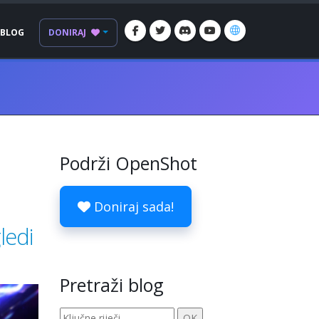
BLOG
DONIRAJ
Podrži OpenShot
Doniraj sada!
ledi
Pretraži blog