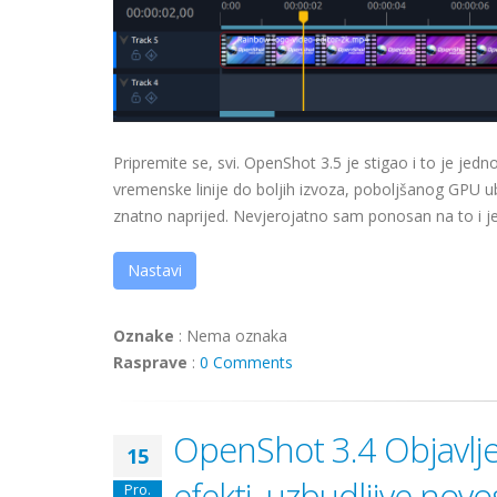
Pripremite se, svi. OpenShot 3.5 je stigao i to je jed
vremenske linije do boljih izvoza, poboljšanog GPU u
znatno naprijed. Nevjerojatno sam ponosan na to i j
Nastavi
Oznake
:
Nema oznaka
Rasprave
:
0 Comments
OpenShot 3.4 Objavlje
15
efekti, uzbudljive novos
Pro.