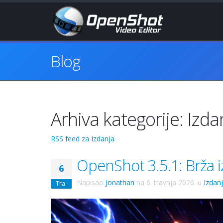
Blog
Arhiva kategorije: Izda
RSS feed za Izdanja
OpenShot 3.5.1: Brža iz
6
Napisao
Jonathan
na
6. travnja 2026.
u
Izdan
Tra.