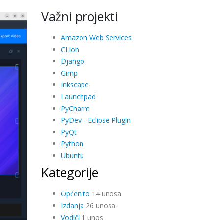
Važni projekti
Amazon Web Services
CLion
Django
Gimp
Inkscape
Launchpad
PyCharm
PyDev - Eclipse Plugin
PyQt
Python
Ubuntu
Kategorije
Općenito
14 unosa
Izdanja
26 unosa
Vodiči
1 unos