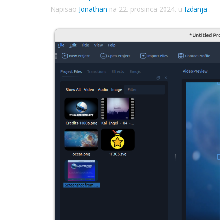
Napisao
Jonathan
na
22. prosinca 2024.
u
Izdanja
.