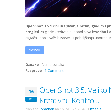
OpenShot 3.5.1 čini uređivanje bržim, glađim i pr
pregled
za glađe uređivanje, poboljšava
izvedbu i 
dugačak popis važnih ispravki i poboljšanja upotreblji
Nastavi
Oznake
:
Nema oznaka
Rasprave
:
1 Comment
OpenShot 3.5: Veliko N
16
Kreativnu Kontrolu
Ožu.
Napisao
Jonathan
na
16. ožujka 2026.
u
Izdanja
.