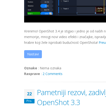
Krenimo! OpenShot 3.4 je stigao i jedno je od naših
memorije, mnogi novi video efekti i značajke, ispravl
hrabre koji žele isprobati budućnost OpenShota!
Preu
Nastavi
Oznake
:
Nema oznaka
Rasprave
:
2 Comments
Pametniji rezovi, zadivl
22
OpenShot 3.3
Pro.