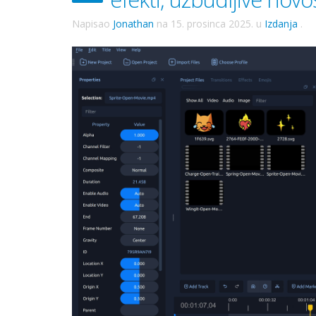
Napisao
Jonathan
na
15. prosinca 2025.
u
Izdanja
.