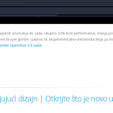
 najvećih ažuriranja do sada. Ukupno 32% brže performanse, manja po
jene brojne greške i padovi, te eksperimentalna vremenska linija za o
zmite OpenShot 3.4 sada
!
jujući dizajn | Otkrijte što je novo 