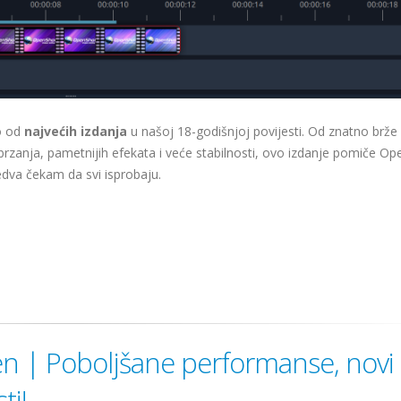
no od
najvećih izdanja
u našoj 18-godišnjoj povijesti. Od znatno brže
brzanja, pametnijih efekata i veće stabilnosti, ovo izdanje pomiče O
edva čekam da svi isprobaju.
n | Poboljšane performanse, novi
ti!