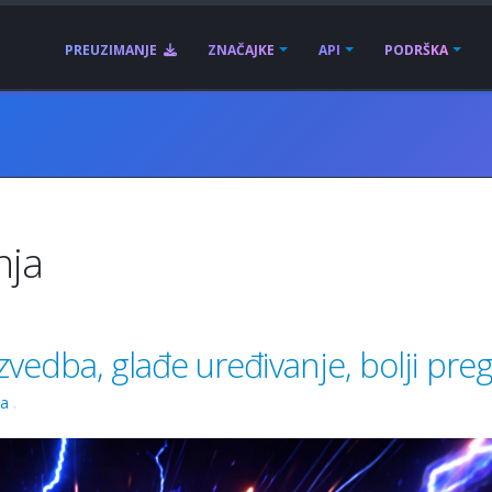
PREUZIMANJE
ZNAČAJKE
API
PODRŠKA
nja
vedba, glađe uređivanje, bolji preg
ja
.