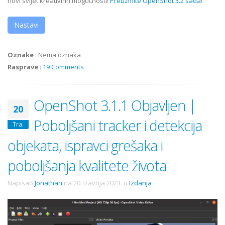
novi svijet kreativnih mogućnosti!
Preuzmite OpenShot 3.2 sada
!
Nastavi
Oznake
:
Nema oznaka
Rasprave
:
19 Comments
OpenShot 3.1.1 Objavljen |
20
Poboljšani tracker i detekcija
Tra.
objekata, ispravci grešaka i
poboljšanja kvalitete života
Napisao
Jonathan
na
20. travnja 2023.
u
Izdanja
.