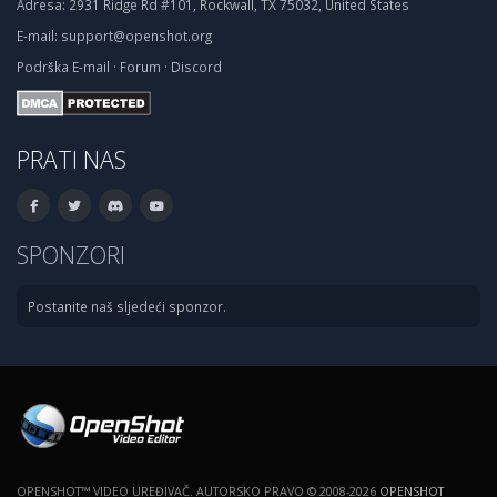
Adresa:
2931 Ridge Rd #101, Rockwall, TX 75032, United States
E-mail:
support@openshot.org
Podrška
E-mail
·
Forum
·
Discord
PRATI NAS
SPONZORI
Postanite naš sljedeći sponzor.
OPENSHOT™ VIDEO UREĐIVAČ. AUTORSKO PRAVO © 2008-2026
OPENSHOT