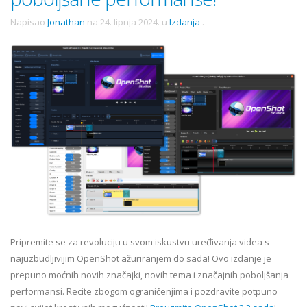
Napisao
Jonathan
na
24. lipnja 2024.
u
Izdanja
.
Pripremite se za revoluciju u svom iskustvu uređivanja videa s
najuzbudljivijim OpenShot ažuriranjem do sada! Ovo izdanje je
prepuno moćnih novih značajki, novih tema i značajnih poboljšanja
performansi. Recite zbogom ograničenjima i pozdravite potpuno