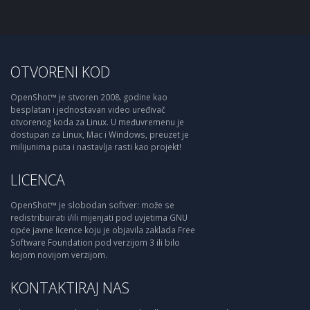
OTVORENI KOD
OpenShot™ je stvoren 2008. godine kao
besplatan i jednostavan video uređivač
otvorenog koda za Linux. U međuvremenu je
dostupan za Linux, Mac i Windows, preuzet je
milijunima puta i nastavlja rasti kao projekt!
LICENCA
OpenShot™ je slobodan softver: može se
redistribuirati i/ili mijenjati pod uvjetima GNU
opće javne licence koju je objavila zaklada Free
Software Foundation pod verzijom 3 ili bilo
kojom novijom verzijom.
KONTAKTIRAJ NAS