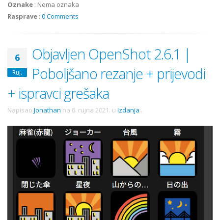
Oznake
:
Nema oznaka
Rasprave
:
0 Comments
Objavljen OpenShot 2.6.1 |
6
Poboljšano rezanje + prijevodi
Ruj.
+ ispravci grešaka
Napisao
Jonathan
na
6. rujna 2021.
u
Izdanja
.