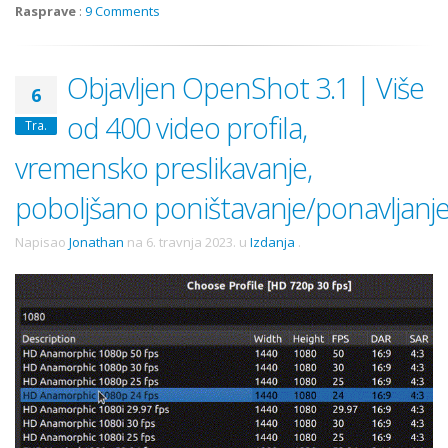
Rasprave
:
9 Comments
Objavljen OpenShot 3.1 | Više
6
od 400 video profila,
Tra.
vremensko preslikavanje,
poboljšano poništavanje/ponavljanj
Napisao
Jonathan
na
6. travnja 2023.
u
Izdanja
.