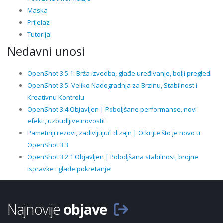
Maska
Prijelaz
Tutorijal
Nedavni unosi
OpenShot 3.5.1: Brža izvedba, glađe uređivanje, bolji pregledi
OpenShot 3.5: Veliko Nadogradnja za Brzinu, Stabilnost i
Kreativnu Kontrolu
OpenShot 3.4 Objavljen | Poboljšane performanse, novi
efekti, uzbudljive novosti!
Pametniji rezovi, zadivljujući dizajn | Otkrijte što je novo u
OpenShot 3.3
OpenShot 3.2.1 Objavljen | Poboljšana stabilnost, brojne
ispravke i glađe pokretanje!
Najnovije
objave