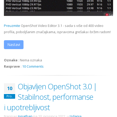
Preuzmite
OpenShot Video Editor 3.1 - sada s više od 400 video
profila, poboljšanim značajkama, ispravcima grešaka i bržim radom!
Nastavi
Oznake
:
Nema oznaka
Rasprave
:
10 Comments
Objavljen OpenShot 3.0 |
10
Stabilnost, performanse
Pro.
i upotrebljivost
Napisao
Jonathan
na
10. prosinca 2022.
u
Izdanja
.