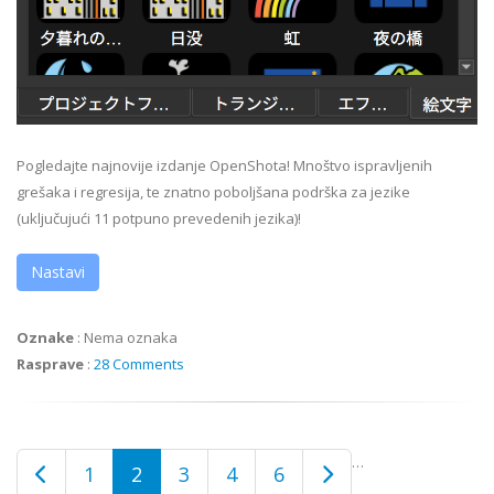
Pogledajte najnovije izdanje OpenShota! Mnoštvo ispravljenih
grešaka i regresija, te znatno poboljšana podrška za jezike
(uključujući 11 potpuno prevedenih jezika)!
Nastavi
Oznake
:
Nema oznaka
Rasprave
:
28 Comments
…
1
2
3
4
6