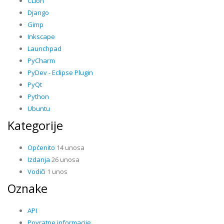
CLion
Django
Gimp
Inkscape
Launchpad
PyCharm
PyDev - Eclipse Plugin
PyQt
Python
Ubuntu
Kategorije
Općenito
14 unosa
Izdanja
26 unosa
Vodiči
1 unos
Oznake
API
Povratne informacije