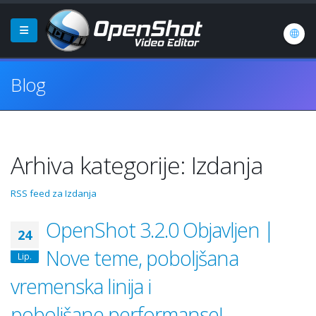
Blog
Arhiva kategorije: Izdanja
RSS feed za Izdanja
OpenShot 3.2.0 Objavljen |
24
Nove teme, poboljšana
Lip.
vremenska linija i
poboljšane performanse!