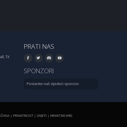
PRATI NAS
ll, TX
SPONZORI
Postanite naš sljedeći sponzor.
DRŽANA |
PRIVATNOST
|
UVJETI
|
HRVATSKI (HR)