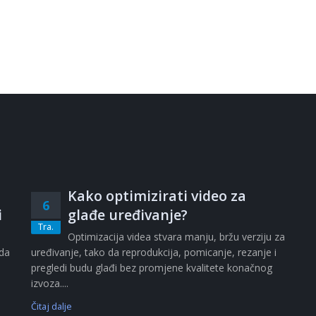
Kako optimizirati video za
6
i
glađe uređivanje?
Tra.
i
Optimizacija videa stvara manju, bržu verziju za
ada
uređivanje, tako da reprodukcija, pomicanje, rezanje i
pregledi budu glađi bez promjene kvalitete konačnog
izvoza....
Čitaj dalje