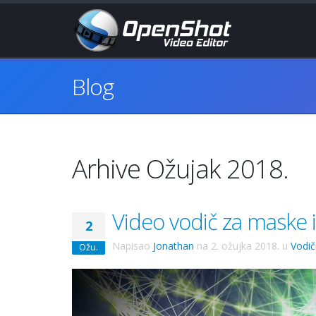
Blog
Arhive Ožujak 2018.
Video vodič za maske i
2
Napisao
Jonathan
na
2. ožujka 2018.
u
Vodič
Ožu.