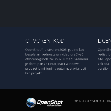
OTVORENI KOD
LICE
OpenShot™ je stvoren 2008. godine kao
OpenShot
besplatan i jednostavan video uređivač
redistribu
otvorenog koda za Linux. U međuvremenu
GNU opće 
je dostupan za Linux, Mac i Windows,
zaklada 
preuzet je milijunima puta i nastavlja rasti
verzijom 
kao projekt!
OPENSHOT™ VIDEO UREĐI