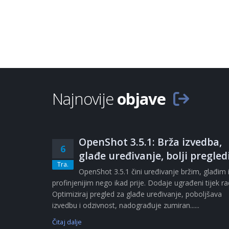
Najnovije
objave
OpenShot 3.5.1: Brža izvedba,
6
glađe uređivanje, bolji pregled
Tra.
OpenShot 3.5.1 čini uređivanje bržim, glađim 
profinjenijim nego ikad prije. Dodaje ugrađeni tijek r
Optimiziraj pregled za glađe uređivanje, poboljšava
izvedbu i odzivnost, nadograđuje zumiran......
Čitaj dalje