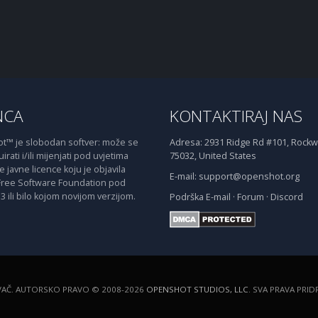
NCA
KONTAKTIRAJ NAS
™ je slobodan softver: može se
Adresa:
2931 Ridge Rd #101, Rockwa
irati i/ili mijenjati pod uvjetima
75032, United States
javne licence koju je objavila
E-mail:
support@openshot.org
Free Software Foundation pod
3 ili bilo kojom novijom verzijom.
Podrška
E-mail
·
Forum
·
Discord
VAČ. AUTORSKO PRAVO © 2008-2026
OPENSHOT STUDIOS, LLC
. SVA PRAVA PRI