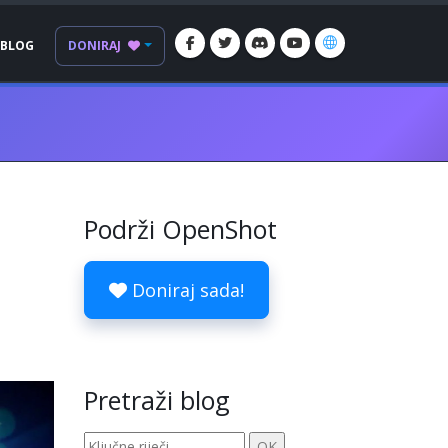
BLOG
DONIRAJ
Podrži OpenShot
Doniraj sada!
Pretraži blog