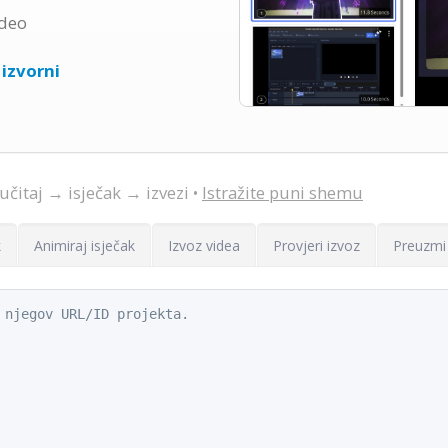
ideo
e
izvorni
učitaj → isječak → izvezi •
Istražite puni shemu
k
Animiraj isječak
Izvoz videa
Provjeri izvoz
Preuzmi
 njegov URL/ID projekta.