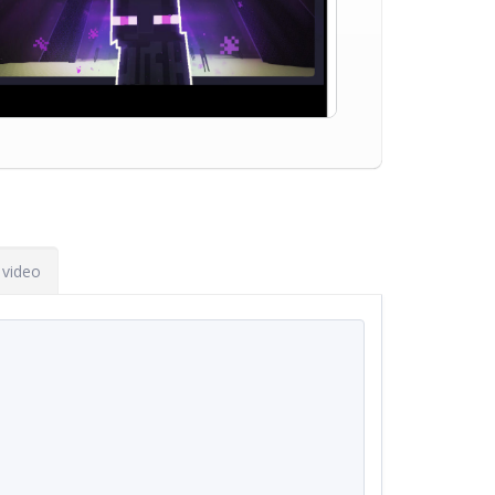
 video
Copy