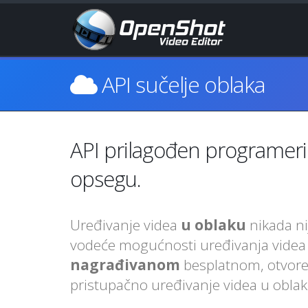
API sučelje oblaka
API prilagođen programerim
opsegu.
Uređivanje videa
u oblaku
nikada ni
vodeće mogućnosti uređivanja videa u
nagrađivanom
besplatnom, otvoren
pristupačno uređivanje videa u oblak