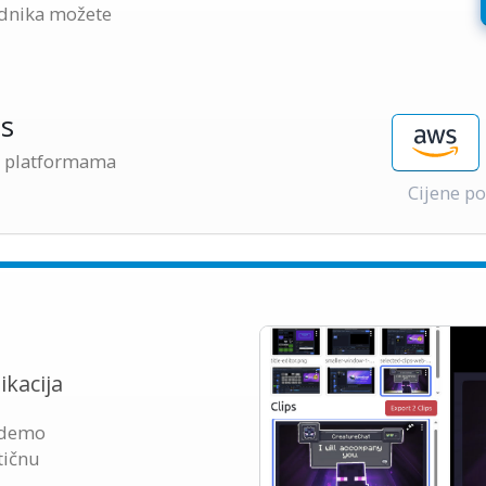
dnika možete
s
d platformama
Cijene po
ikacija
 demo
tičnu