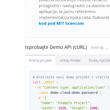
prilagoditi i nadograditi za vlastite v
aplikacije, te jasnu referentnu
implementaciju tijeka rada. Nabavit
kod pod MIT licencom
.
Isprobajte Demo API (cURL)
kreiraj → 
Kreiraj projekt
Učitaj medije
Dodaj isječa
# Kreirajte novi demo projekt i vratite
curl
-XPOST
\
-H
"Content-type: application/json"
\
--user
 demo-cloud:demo-password 
\
-d
'{

    "name": "Example Project",

    "width": 
1920
, "height": 
1080
,
