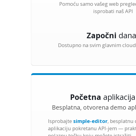
Pomoću samo vašeg web pregle
isprobati naš API
Započni
dana
Dostupno na svim glavnim clou
Početna
aplikacija
Besplatna, otvorena demo apl
Isprobajte
simple-editor
, besplatnu
aplikaciju pokretanu API-jem — prak
polaznu točku koju možete istražiti,