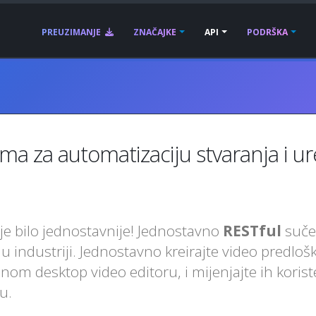
PREUZIMANJE
ZNAČAJKE
API
PODRŠKA
a za automatizaciju stvaranja i ur
je bilo jednostavnije! Jednostavno
RESTful
suče
 industriji. Jednostavno kreirajte video predloš
om desktop video editoru, i mijenjajte ih koriste
u.