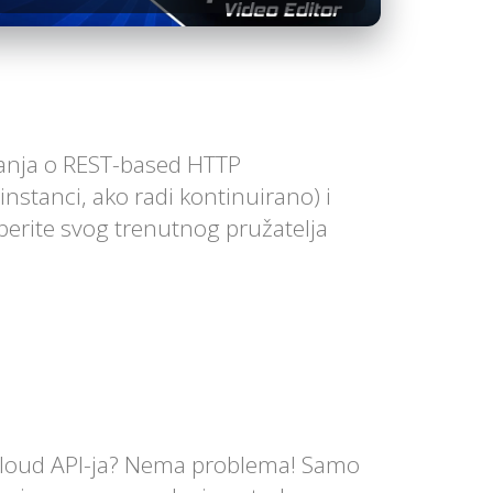
znanja o REST-based HTTP
stanci, ako radi kontinuirano) i
berite svog trenutnog pružatelja
Cloud API-ja? Nema problema! Samo