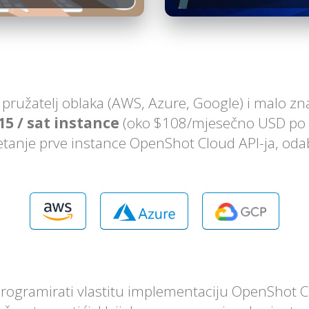
je pružatelj oblaka (AWS, Azure, Google) i malo 
15 / sat instance
(oko $108/mjesečno USD po in
retanje prve instance OpenShot Cloud API-ja, oda
ogramirati vlastitu implementaciju OpenShot 