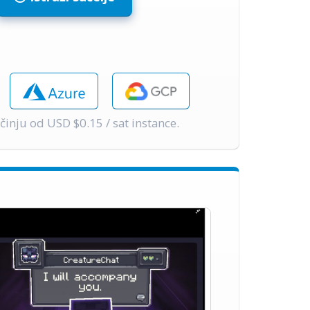
činju od USD $0.15 / sat instance.