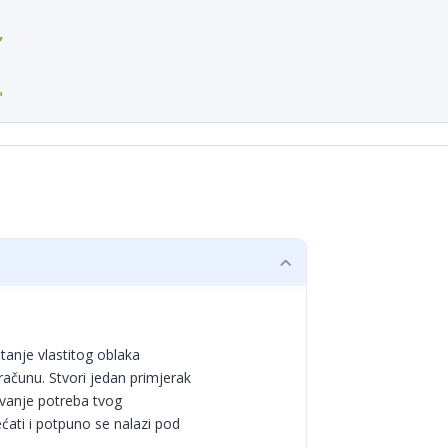
,

'
tanje vlastitog oblaka
ačunu. Stvori jedan primjerak
javanje potreba tvog
ati i potpuno se nalazi pod