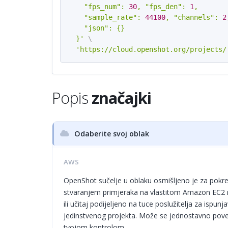
    "fps_num": 
30
, "fps_den": 
1
,

    "sample_rate": 
44100
, "channels": 
2
    "json": {}

  }'
\
'https://cloud.openshot.org/projects/
Popis
značajki
Odaberite svoj oblak
AWS
OpenShot sučelje u oblaku osmišljeno je za pokre
stvaranjem primjeraka na vlastitom Amazon EC2 r
ili učitaj podijeljeno na tuce poslužitelja za ispun
jedinstvenog projekta. Može se jednostavno poveć
tvojom kontrolom.