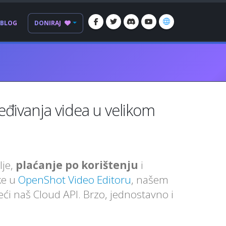
BLOG
DONIRAJ
eđivanja videa u velikom
lje,
plaćanje po korištenju
i
ke u
OpenShot Video Editoru
, našem
ći naš Cloud API. Brzo, jednostavno i