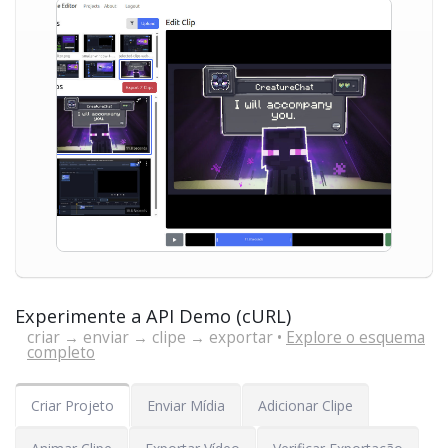
Experimente a API Demo (cURL)
criar → enviar → clipe → exportar •
Explore o esquema
completo
Criar Projeto
Enviar Mídia
Adicionar Clipe