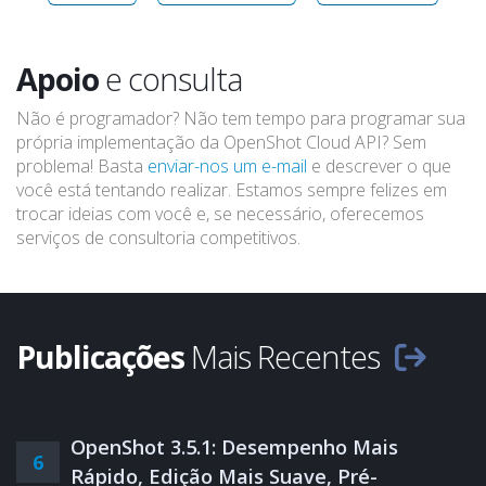
Apoio
e consulta
Não é programador? Não tem tempo para programar sua
própria implementação da OpenShot Cloud API? Sem
problema! Basta
enviar-nos um e-mail
e descrever o que
você está tentando realizar. Estamos sempre felizes em
trocar ideias com você e, se necessário, oferecemos
serviços de consultoria competitivos.
Publicações
Mais Recentes
OpenShot 3.5.1: Desempenho Mais
6
Rápido, Edição Mais Suave, Pré-