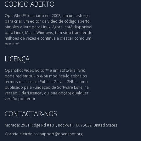
CÓDIGO ABERTO
OpenShot™ foi criado em 2008, em um esforço
para criar um editor de vídeo de código aberto,
simples e livre para Linux. Agora, está disponível
para Linux, Mac e Windows, tem sido transferido
milhões de vezes e continua a crescer como um
projeto!
LICENÇA
OpenShot Video Editor™ é um software livre:
pode redistribuí-lo e/ou modificá-lo sobre os
termos da 'Licença Pública Geral - GNU', como
publicado pela Fundação de Software Livre, na
versão 3 da 'Licença', ou (sua opção) qualquer
versão posterior.
CONTACTAR-NOS
Morada:
2931 Ridge Rd #101, Rockwall, TX 75032, United States
Correio eletrónico:
support@openshot.org