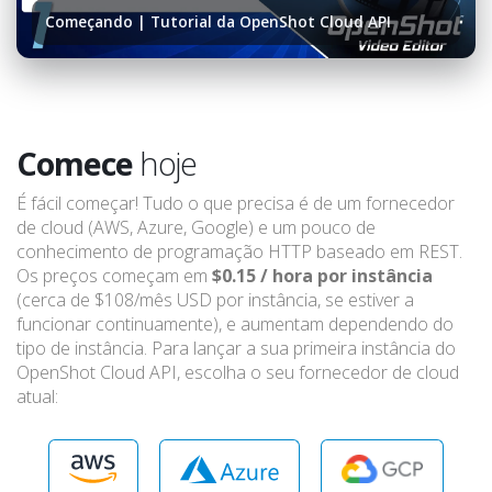
Começando | Tutorial da OpenShot Cloud API
Comece
hoje
É fácil começar! Tudo o que precisa é de um fornecedor
de cloud (AWS, Azure, Google) e um pouco de
conhecimento de programação HTTP baseado em REST.
Os preços começam em
$0.15 / hora por instância
(cerca de $108/mês USD por instância, se estiver a
funcionar continuamente), e aumentam dependendo do
tipo de instância. Para lançar a sua primeira instância do
OpenShot Cloud API, escolha o seu fornecedor de cloud
atual: