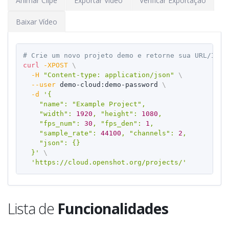
Animar Clipe
Exportar Vídeo
Verificar Exportação
Baixar Vídeo
# Crie um novo projeto demo e retorne sua URL/ID d
Copy
curl
-XPOST
\
-H
"Content-type: application/json"
\
--user
 demo-cloud:demo-password 
\
-d
'{

    "name": "Example Project",

    "width": 
1920
, "height": 
1080
,

    "fps_num": 
30
, "fps_den": 
1
,

    "sample_rate": 
44100
, "channels": 
2
,

    "json": {}

  }'
\
'https://cloud.openshot.org/projects/'
Lista de
Funcionalidades