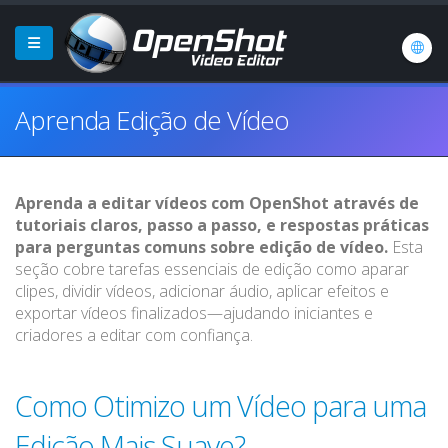
Aprenda Edição de Vídeo
Aprenda a editar vídeos com OpenShot através de
tutoriais claros, passo a passo, e respostas práticas
para perguntas comuns sobre edição de vídeo.
Esta
seção cobre tarefas essenciais de edição como aparar
clipes, dividir vídeos, adicionar áudio, aplicar efeitos e
exportar vídeos finalizados—ajudando iniciantes e
criadores a editar com confiança.
Como Otimizo um Vídeo para uma
Edição Mais Suave?