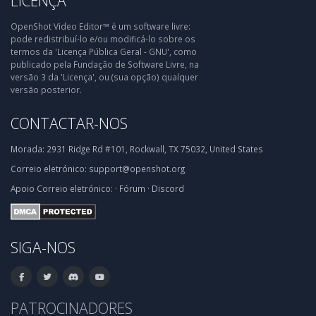
LICENÇA
OpenShot Video Editor™ é um software livre:
pode redistribuí-lo e/ou modificá-lo sobre os
termos da 'Licença Pública Geral - GNU', como
publicado pela Fundação de Software Livre, na
versão 3 da 'Licença', ou (sua opção) qualquer
versão posterior.
CONTACTAR-NOS
Morada:
2931 Ridge Rd #101, Rockwall, TX 75032, United States
Correio eletrónico:
support@openshot.org
Apoio
Correio eletrónico:
·
Fórum
·
Discord
SIGA-NOS
PATROCINADORES