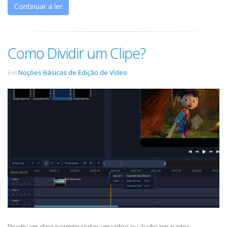
Continuar a ler
Como Dividir um Clipe?
Em
Noções Básicas de Edição de Vídeo
Dividir um clipe permite cortar um vídeo ou áudio em partes