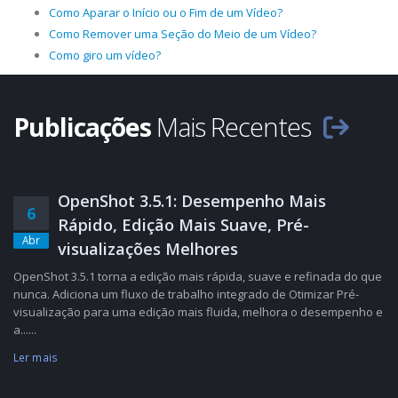
Como Aparar o Início ou o Fim de um Vídeo?
Como Remover uma Seção do Meio de um Vídeo?
Como giro um vídeo?
Publicações
Mais Recentes
OpenShot 3.5.1: Desempenho Mais
6
Rápido, Edição Mais Suave, Pré-
Abr
visualizações Melhores
OpenShot 3.5.1 torna a edição mais rápida, suave e refinada do que
nunca. Adiciona um fluxo de trabalho integrado de Otimizar Pré-
visualização para uma edição mais fluida, melhora o desempenho e
a......
Ler mais