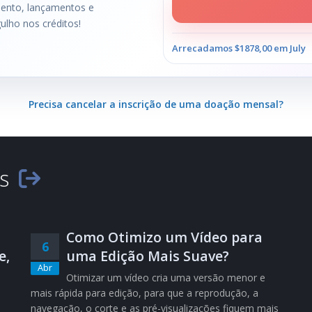
mento, lançamentos e
ulho nos créditos!
Arrecadamos $1878,00 em July
Precisa cancelar a inscrição de uma doação mensal?
es
Como Otimizo um Vídeo para
6
e,
uma Edição Mais Suave?
Abr
Otimizar um vídeo cria uma versão menor e
mais rápida para edição, para que a reprodução, a
navegação, o corte e as pré-visualizações fiquem mais