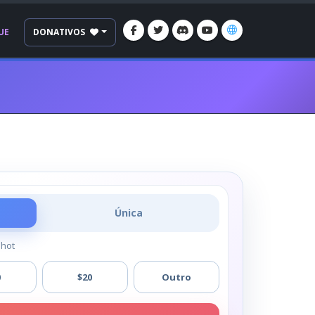
UE
DONATIVOS
Única
Shot
0
$20
Outro