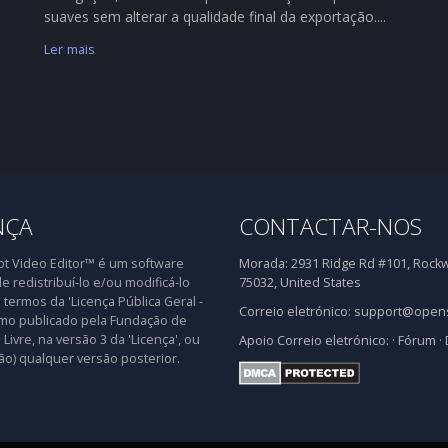
suaves sem alterar a qualidade final da exportação....
Ler mais
NÇA
CONTACTAR-NOS
 Video Editor™ é um software
Morada:
2931 Ridge Rd #101, Rockwa
de redistribuí-lo e/ou modificá-lo
75032, United States
 termos da 'Licença Pública Geral -
Correio eletrónico:
support@opens
mo publicado pela Fundação de
Livre, na versão 3 da 'Licença', ou
Apoio
Correio eletrónico:
·
Fórum
·
ão) qualquer versão posterior.