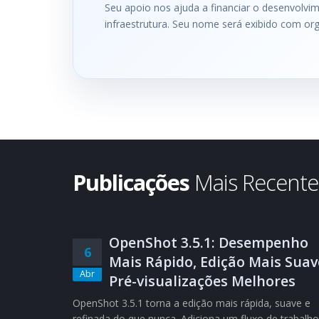
Seu apoio nos ajuda a financiar o desenvolvi
infraestrutura. Seu nome será exibido com org
Publicações
Mais Recent
OpenShot 3.5.1: Desempenho
6
Mais Rápido, Edição Mais Suav
Abr
Pré-visualizações Melhores
OpenShot 3.5.1 torna a edição mais rápida, suave e
refinada do que nunca. Adiciona um fluxo de trabalho