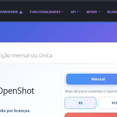
TRANSFERIR
FUNCIONALIDADES
API
APOIO
BLOG
ição mensal ou única.
Mensal
 OpenShot
Mais útil para sustentar o Open
$5
$1
ão por licenças.