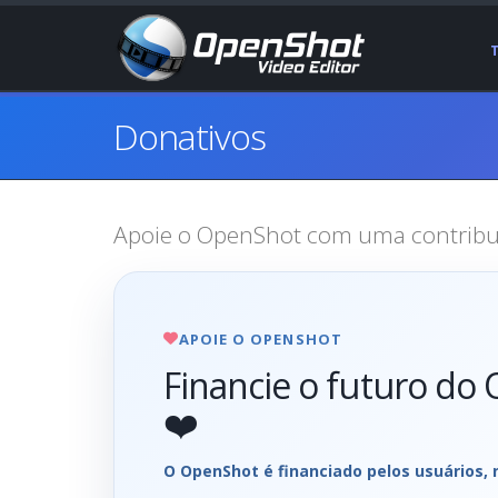
Donativos
Apoie o OpenShot com uma contribu
APOIE O OPENSHOT
Financie o futuro do
❤️
O OpenShot é financiado pelos usuários, n