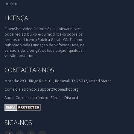
projeto!
LICENÇA
OpenShot Video Editor™ é um software livre:
pode redistribuí-lo e/ou modificá-lo sobre os
termos da 'Licença Pública Geral - GNU', como
publicado pela Fundação de Software Livre, na
versão 3 da 'Licença', ou (sua opção) qualquer
versão posterior.
CONTACTAR-NOS
Morada:
2931 Ridge Rd #101, Rockwall, TX 75032, United States
Correio eletrónico:
support@openshot.org
Apoio
Correio eletrónico:
·
Fórum
·
Discord
SIGA-NOS