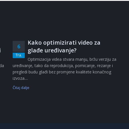
Kako optimizirati video za
6
i
glađe uređivanje?
Tra.
i
Optimizacija videa stvara manju, bržu verziju za
ada
uređivanje, tako da reprodukcija, pomicanje, rezanje i
pregledi budu glađi bez promjene kvalitete konačnog
izvoza....
Čitaj dalje