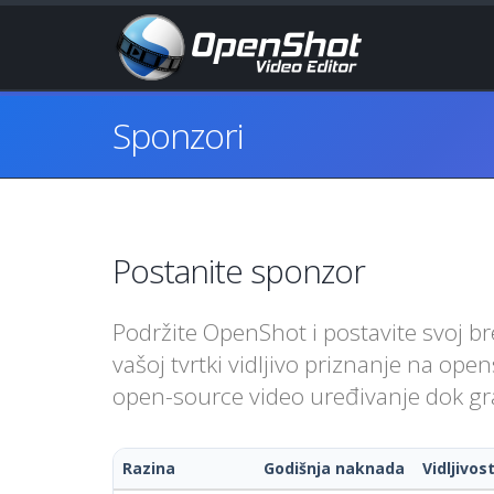
Sponzori
Postanite sponzor
Podržite OpenShot i postavite svoj b
vašoj tvrtki vidljivo priznanje na ope
open-source video uređivanje dok gr
Razina
Godišnja naknada
Vidljivos