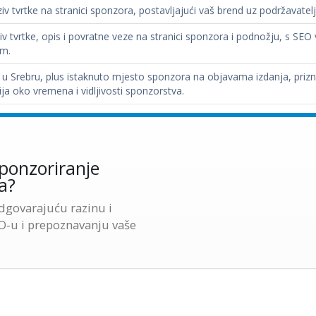
iv tvrtke na stranici sponzora, postavljajući vaš brend uz podržavate
v tvrtke, opis i povratne veze na stranici sponzora i podnožju, s SEO 
em.
e u Srebru, plus istaknuto mjesto sponzora na objavama izdanja, priz
ja oko vremena i vidljivosti sponzorstva.
ponzoriranje
a?
govarajuću razinu i
EO-u i prepoznavanju vaše