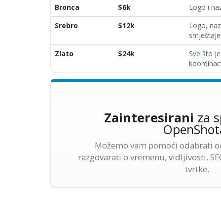
Bronca
$6k
Logo i naz
Srebro
$12k
Logo, nazi
smještaj
Zlato
$24k
Sve što j
koordinaci
Zainteresirani
za s
OpenShot
Možemo vam pomoći odabrati od
razgovarati o vremenu, vidljivosti, S
tvrtke.