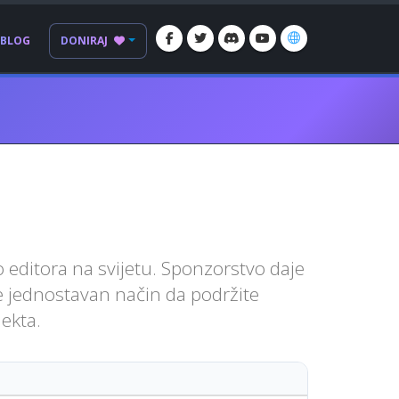
BLOG
DONIRAJ
 editora na svijetu. Sponzorstvo daje
 je jednostavan način da podržite
ekta.