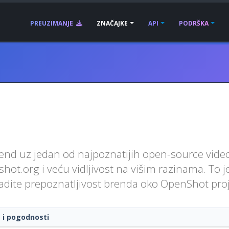
PREUZIMANJE
ZNAČAJKE
API
PODRŠKA
rend uz jedan od najpoznatijih open-source video
nshot.org i veću vidljivost na višim razinama. To
adite prepoznatljivost brenda oko OpenShot proj
t i pogodnosti