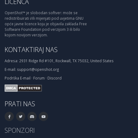
LICENCA
OpenShot™ je slobodan softver: može se
redistribuirati i/ili mijenjati pod uvjetima GNU
opće javne licence koju je objavila zaklada Free
Software Foundation pod verzijom 3 ili bilo
kojom novijom verzijom.
KONTAKTIRAJ NAS
Adresa:
2931 Ridge Rd #101, Rockwall, TX 75032, United States
E-mail:
support@openshot.org
Podrška
E-mail
·
Forum
·
Discord
PRATI NAS
SPONZORI