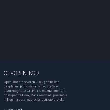
OTVORENI KOD
OpenShot™ je stvoren 2008. godine kao
besplatan i jednostavan video uređivač
otvorenog koda za Linux. U međuvremenu je
dostupan za Linux, Mac i Windows, preuzet je
milijunima puta i nastavlja rasti kao projekt!