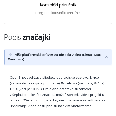
Korisnički priručnik
Pregledaj korisnički priručnik
Popis
značajki
Višeplatformski softver za obradu videa (Linux, Mac i
Windows)
OpenShot podržava sljedeće operacijske sustave:
Linux
(većina distribucija je podržana),
Windows
(verzije 7, 8 i 10+) i
OS X
(verzija 10.15+). Projektne datoteke su također
višeplatformske, što znači da možeš spremiti video projekt u
jednom OS-u i otvoriti ga u drugom. Sve značajke softvera za
uređivanje videa dostupne su na svim platformama.