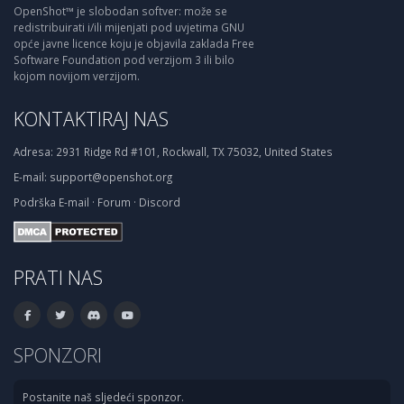
OpenShot™ je slobodan softver: može se
redistribuirati i/ili mijenjati pod uvjetima GNU
opće javne licence koju je objavila zaklada Free
Software Foundation pod verzijom 3 ili bilo
kojom novijom verzijom.
KONTAKTIRAJ NAS
Adresa:
2931 Ridge Rd #101, Rockwall, TX 75032, United States
E-mail:
support@openshot.org
Podrška
E-mail
·
Forum
·
Discord
PRATI NAS
SPONZORI
Postanite naš sljedeći sponzor.