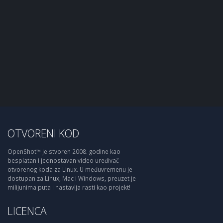
OTVORENI KOD
OpenShot™ je stvoren 2008. godine kao
besplatan i jednostavan video uređivač
otvorenog koda za Linux. U međuvremenu je
dostupan za Linux, Mac i Windows, preuzet je
milijunima puta i nastavlja rasti kao projekt!
LICENCA