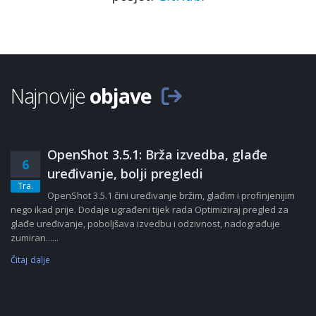
Najnovije
objave
OpenShot 3.5.1: Brža izvedba, glađe
6
uređivanje, bolji pregledi
Tra.
OpenShot 3.5.1 čini uređivanje bržim, glađim i profinjenijim
nego ikad prije. Dodaje ugrađeni tijek rada Optimiziraj pregled za
glađe uređivanje, poboljšava izvedbu i odzivnost, nadograđuje
zumiran......
Čitaj dalje