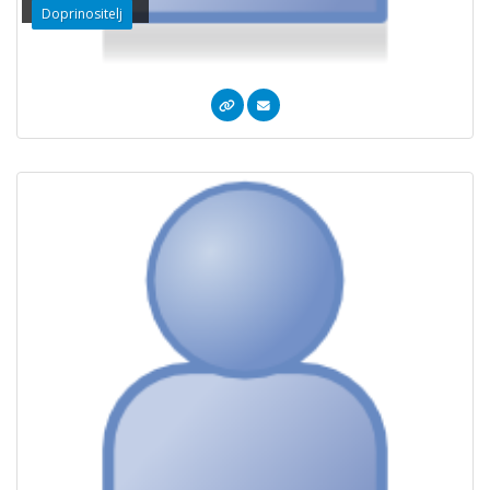
Doprinositelj