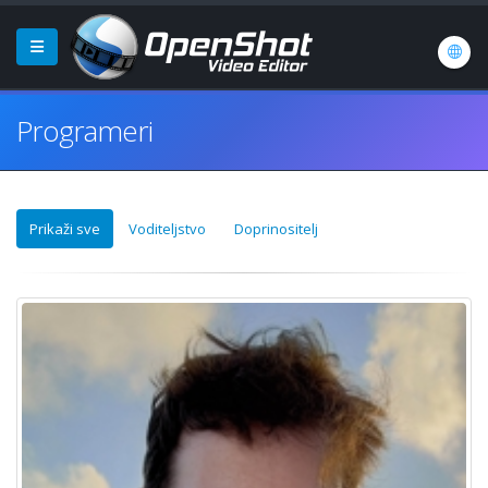
Programeri
Prikaži sve
Voditeljstvo
Doprinositelj