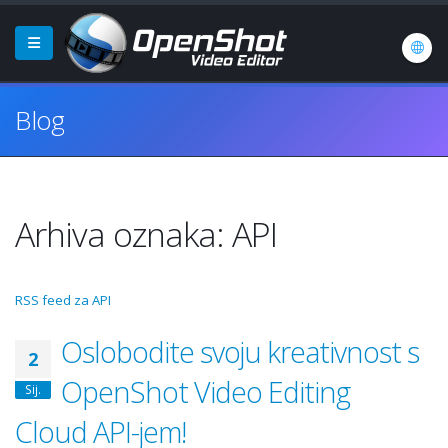
Blog
Arhiva oznaka: API
RSS feed za API
Oslobodite svoju kreativnost s
2
OpenShot Video Editing
Sij.
Cloud API-jem!