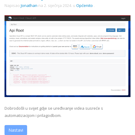
Napisao
Jonathan
na
2. siječnja 2024.
u
Općenito
.
Dobrodošli u svijet gdje se uređivanje videa susreće s
automatizacijom i prilagodbom.
Nastavi