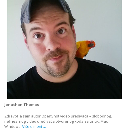
Jonathan Thomas
Zdravo! Ja sam autor OpenShot video uređivača – slobodnog,
nelinearnog video uređivača otvorenog koda za Linux, Mac i
Windows.
Više o meni …