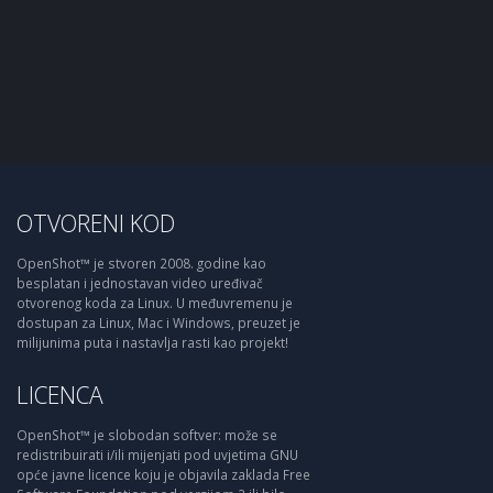
OTVORENI KOD
OpenShot™ je stvoren 2008. godine kao
besplatan i jednostavan video uređivač
otvorenog koda za Linux. U međuvremenu je
dostupan za Linux, Mac i Windows, preuzet je
milijunima puta i nastavlja rasti kao projekt!
LICENCA
OpenShot™ je slobodan softver: može se
redistribuirati i/ili mijenjati pod uvjetima GNU
opće javne licence koju je objavila zaklada Free