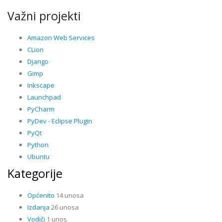
Važni projekti
Amazon Web Services
CLion
Django
Gimp
Inkscape
Launchpad
PyCharm
PyDev - Eclipse Plugin
PyQt
Python
Ubuntu
Kategorije
Općenito
14 unosa
Izdanja
26 unosa
Vodiči
1 unos