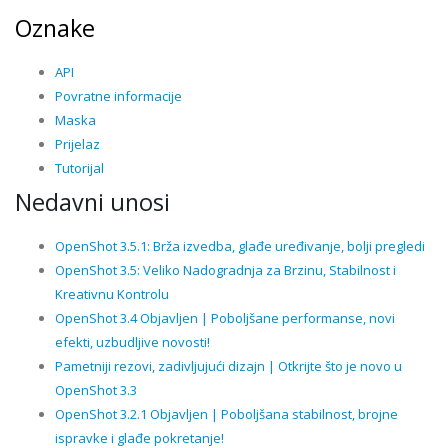
Oznake
API
Povratne informacije
Maska
Prijelaz
Tutorijal
Nedavni unosi
OpenShot 3.5.1: Brža izvedba, glađe uređivanje, bolji pregledi
OpenShot 3.5: Veliko Nadogradnja za Brzinu, Stabilnost i
Kreativnu Kontrolu
OpenShot 3.4 Objavljen | Poboljšane performanse, novi
efekti, uzbudljive novosti!
Pametniji rezovi, zadivljujući dizajn | Otkrijte što je novo u
OpenShot 3.3
OpenShot 3.2.1 Objavljen | Poboljšana stabilnost, brojne
ispravke i glađe pokretanje!