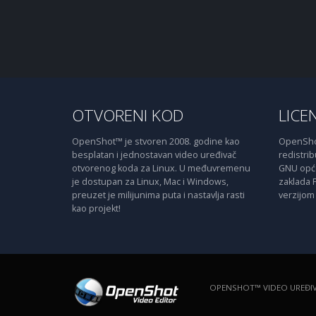
OTVORENI KOD
LICE
OpenShot™ je stvoren 2008. godine kao
OpenShot
besplatan i jednostavan video uređivač
redistribu
otvorenog koda za Linux. U međuvremenu
GNU opće 
je dostupan za Linux, Mac i Windows,
zaklada 
preuzet je milijunima puta i nastavlja rasti
verzijom 
kao projekt!
OPENSHOT™ VIDEO UREĐI