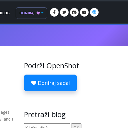
BLOG
DONIRAJ
Podrži OpenShot
Doniraj sada!
uages,
Pretraži blog
, and I