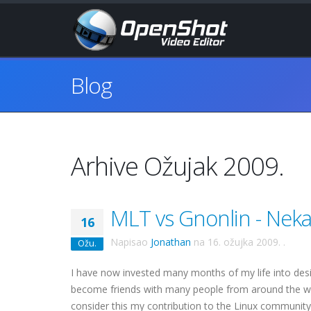
Blog
Arhive Ožujak 2009.
MLT vs Gnonlin - Nek
16
Napisao
Jonathan
na
16. ožujka 2009.
.
Ožu.
I have now invested many months of my life into desi
become friends with many people from around the w
consider this my contribution to the Linux community