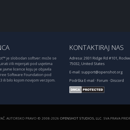
NCA
KONTAKTIRAJ NAS
™ je slobodan softver: može se
Adresa:
2931 Ridge Rd #101, Rockwa
irati i/ili mijenjati pod uvjetima
75032, United States
javne licence koju je objavila
E-mail:
support@openshot.org
Free Software Foundation pod
3 ili bilo kojom novijom verzijom.
Podrška
E-mail
·
Forum
·
Discord
VAČ. AUTORSKO PRAVO © 2008-2026
OPENSHOT STUDIOS, LLC
. SVA PRAVA PRI