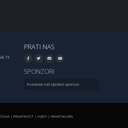
PRATI NAS
ll, TX
SPONZORI
Postanite naš sljedeći sponzor.
DRŽANA |
PRIVATNOST
|
UVJETI
|
HRVATSKI (HR)