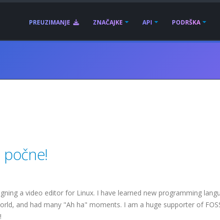
PREUZIMANJE
ZNAČAJKE
API
PODRŠKA
a počne!
gning a video editor for Linux. I have learned new programming lang
orld, and had many "Ah ha" moments. I am a huge supporter of FOSS
!