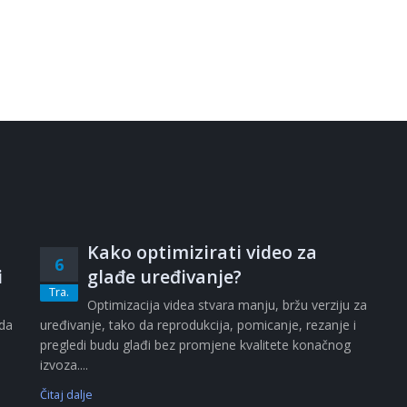
Kako optimizirati video za
6
i
glađe uređivanje?
Tra.
i
Optimizacija videa stvara manju, bržu verziju za
ada
uređivanje, tako da reprodukcija, pomicanje, rezanje i
pregledi budu glađi bez promjene kvalitete konačnog
izvoza....
Čitaj dalje