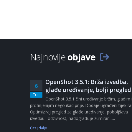
Najnovije
objave
OpenShot 3.5.1: Brža izvedba,
6
glađe uređivanje, bolji pregled
Tra.
OpenShot 3.5.1 čini uređivanje bržim, glađim 
profinjenijim nego ikad prije. Dodaje ugrađeni tijek r
Optimiziraj pregled za glađe uređivanje, poboljšava
izvedbu i odzivnost, nadograđuje zumiran......
Čitaj dalje