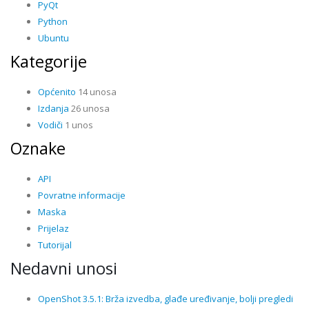
PyQt
Python
Ubuntu
Kategorije
Općenito
14 unosa
Izdanja
26 unosa
Vodiči
1 unos
Oznake
API
Povratne informacije
Maska
Prijelaz
Tutorijal
Nedavni unosi
OpenShot 3.5.1: Brža izvedba, glađe uređivanje, bolji pregledi