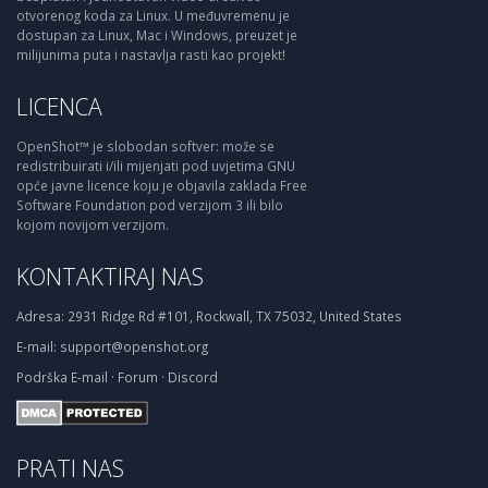
otvorenog koda za Linux. U međuvremenu je
dostupan za Linux, Mac i Windows, preuzet je
milijunima puta i nastavlja rasti kao projekt!
LICENCA
OpenShot™ je slobodan softver: može se
redistribuirati i/ili mijenjati pod uvjetima GNU
opće javne licence koju je objavila zaklada Free
Software Foundation pod verzijom 3 ili bilo
kojom novijom verzijom.
KONTAKTIRAJ NAS
Adresa:
2931 Ridge Rd #101, Rockwall, TX 75032, United States
E-mail:
support@openshot.org
Podrška
E-mail
·
Forum
·
Discord
PRATI NAS