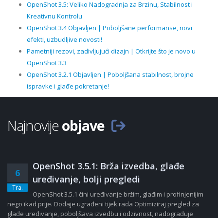
OpenShot 3.5: Veliko Nadogradnja za Brzinu, Stabilnost i
Kreativnu Kontrolu
OpenShot 3.4 Objavljen | Poboljšane performanse, novi
efekti, uzbudljive novosti!
Pametniji rezovi, zadivljujući dizajn | Otkrijte što je novo u
OpenShot 3.3
OpenShot 3.2.1 Objavljen | Poboljšana stabilnost, brojne
ispravke i glađe pokretanje!
Najnovije
objave
OpenShot 3.5.1: Brža izvedba, glađe
6
uređivanje, bolji pregledi
Tra.
OpenShot 3.5.1 čini uređivanje bržim, glađim i profinjenijim
nego ikad prije. Dodaje ugrađeni tijek rada Optimiziraj pregled za
glađe uređivanje, poboljšava izvedbu i odzivnost, nadograđuje