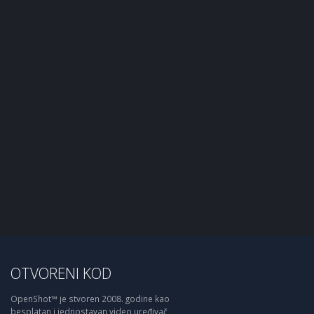
OTVORENI KOD
OpenShot™ je stvoren 2008. godine kao
besplatan i jednostavan video uređivač