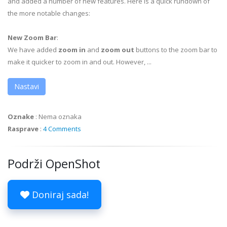
and added a number of new features. Here is a quick rundown of
the more notable changes:
New Zoom Bar
:
We have added
zoom in
and
zoom out
buttons to the zoom bar to
make it quicker to zoom in and out. However, ...
Nastavi
Oznake
:
Nema oznaka
Rasprave
:
4 Comments
Podrži OpenShot
Doniraj sada!