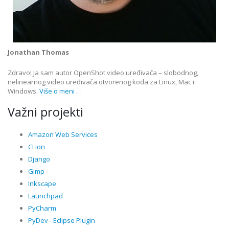
Jonathan Thomas
Zdravo! Ja sam autor OpenShot video uređivača – slobodnog,
nelinearnog video uređivača otvorenog koda za Linux, Mac i
Windows.
Više o meni …
Važni projekti
Amazon Web Services
CLion
Django
Gimp
Inkscape
Launchpad
PyCharm
PyDev - Eclipse Plugin