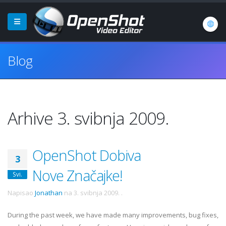
Blog
Arhive 3. svibnja 2009.
OpenShot Dobiva
3
Nove Značajke!
Svi.
Napisao
Jonathan
na
3. svibnja 2009.
.
During the past week, we have made many improvements, bug fixes,