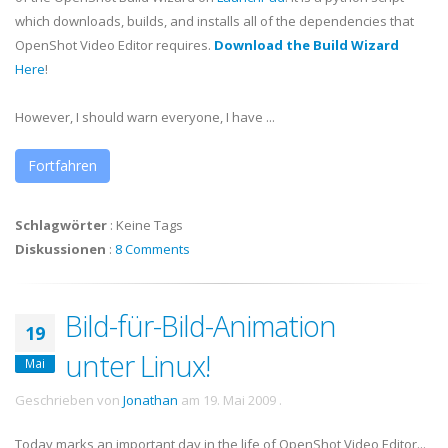
which downloads, builds, and installs all of the dependencies that
OpenShot
Video Editor requires.
Download the Build Wizard
Here
!
However, I should warn everyone, I have ...
Fortfahren
Schlagwörter
:
Keine Tags
Diskussionen
:
8 Comments
Bild-für-Bild-Animation
19
unter Linux!
Mai
Geschrieben von
Jonathan
am
19. Mai 2009
.
Today marks an important day in the life of OpenShot Video Editor...