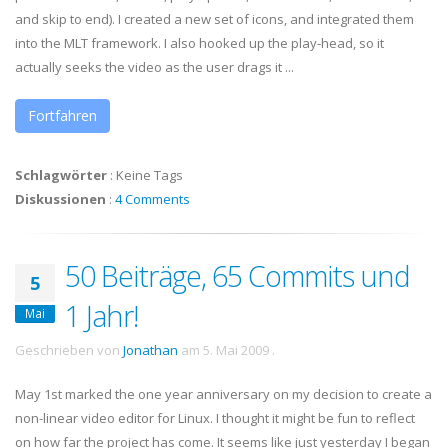
and skip to end). I created a new set of icons, and integrated them
into the MLT framework. I also hooked up the play-head, so it
actually seeks the video as the user drags it ...
Fortfahren
Schlagwörter
:
Keine Tags
Diskussionen
:
4 Comments
50 Beiträge, 65 Commits und
5
1 Jahr!
Mai
Geschrieben von
Jonathan
am
5. Mai 2009
.
May 1st marked the one year anniversary on my decision to create a
non-linear video editor for Linux. I thought it might be fun to reflect
on how far the project has come. It seems like just yesterday I began