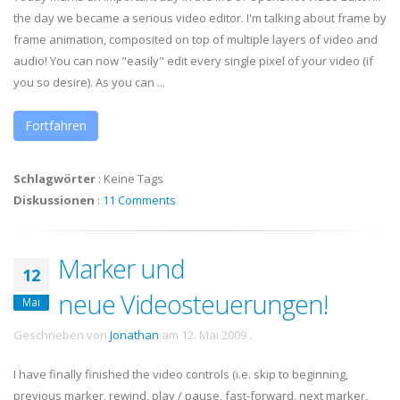
the day we became a serious video editor. I'm talking about frame by
frame animation, composited on top of multiple layers of video and
audio! You can now "easily" edit every single pixel of your video (if
you so desire). As you can ...
Fortfahren
Schlagwörter
:
Keine Tags
Diskussionen
:
11 Comments
Marker und
12
neue Videosteuerungen!
Mai
Geschrieben von
Jonathan
am
12. Mai 2009
.
I have finally finished the video controls (i.e. skip to beginning,
previous marker, rewind, play / pause, fast-forward, next marker,