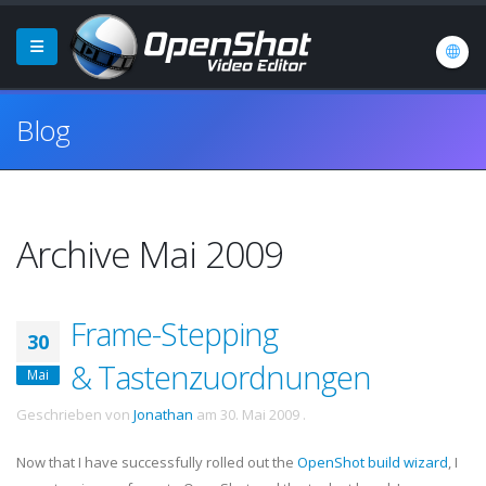
Blog
Archive Mai 2009
Frame-Stepping
30
& Tastenzuordnungen
Mai
Geschrieben von
Jonathan
am
30. Mai 2009
.
Now that I have successfully rolled out the
OpenShot build wizard
, I