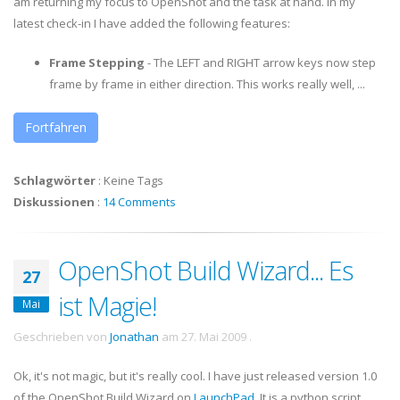
am returning my focus to OpenShot and the task at hand. In my
latest check-in I have added the following features:
Frame Stepping
- The LEFT and RIGHT arrow keys now step
frame by frame in either direction. This works really well, ...
Fortfahren
Schlagwörter
:
Keine Tags
Diskussionen
:
14 Comments
OpenShot Build Wizard... Es
27
ist Magie!
Mai
Geschrieben von
Jonathan
am
27. Mai 2009
.
Ok
, it's not magic, but it's really cool. I have just released version 1.0
of the
OpenShot
Build Wizard on
LaunchPad
. It is a python script