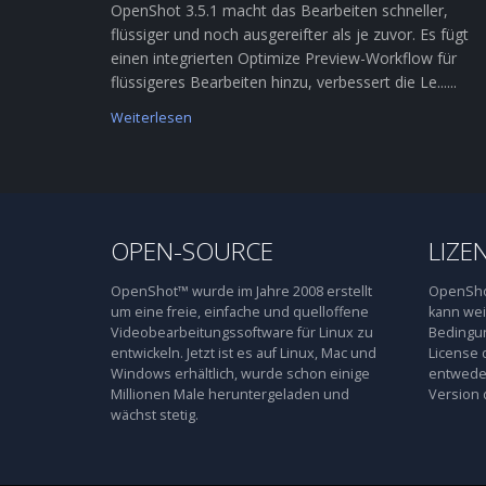
OpenShot 3.5.1 macht das Bearbeiten schneller,
flüssiger und noch ausgereifter als je zuvor. Es fügt
einen integrierten Optimize Preview-Workflow für
flüssigeres Bearbeiten hinzu, verbessert die Le......
Weiterlesen
OPEN-SOURCE
LIZE
OpenShot™ wurde im Jahre 2008 erstellt
OpenShot
um eine freie, einfache und quelloffene
kann wei
Videobearbeitungssoftware für Linux zu
Bedingun
entwickeln. Jetzt ist es auf Linux, Mac und
License 
Windows erhältlich, wurde schon einige
entweder
Millionen Male heruntergeladen und
Version 
wächst stetig.