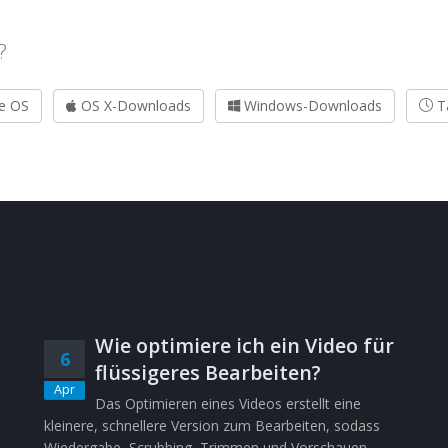
?
e OS
OS X-Downloads
Windows-Downloads
Tä
Wie optimiere ich ein Video für
6
flüssigeres Bearbeiten?
Apr
Das Optimieren eines Videos erstellt eine
kleinere, schnellere Version zum Bearbeiten, sodass
Wiedergabe, Scrubbing, Trimmen und Vorschauen