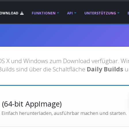
OWNLOAD
FUNKTIONEN
API
UNTERSTÜTZUNG
, OS X und Windows zum Download verfügbar. Wi
Builds sind über die Schaltfläche
Daily Builds
u
x
(64-bit AppImage)
. Einfach herunterladen, ausführbar machen und starten.