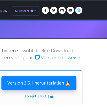
BLOG
SPENDEN
r bieten sowohl direkte Download-
nten verfügbar.
Versionshinweise
Version 3.5.1 herunterladen
Torrent
|
PPA
|