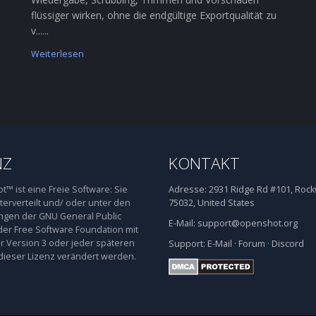
flüssiger wirken, ohne die endgültige Exportqualität zu
v......
Weiterlesen
NZ
KONTAKT
™ ist eine Freie Software: Sie
Adresse:
2931 Ridge Rd #101, Rockw
terverteilt und/ oder unter den
75032, United States
gen der GNU General Public
E-Mail:
support@openshot.org
der Free Software Foundation mit
 Version 3 oder jeder späteren
Support:
E-Mail
·
Forum
·
Discord
dieser Lizenz verändert werden.