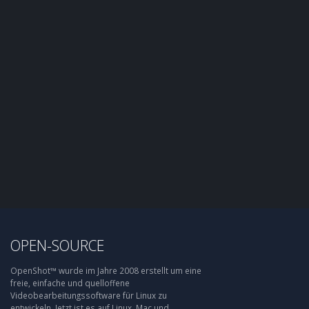
OPEN-SOURCE
OpenShot™ wurde im Jahre 2008 erstellt um eine
freie, einfache und quelloffene
Videobearbeitungssoftware für Linux zu
entwickeln. Jetzt ist es auf Linux, Mac und