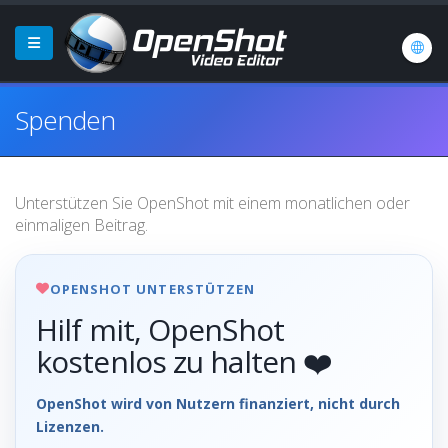
Spenden
Unterstützen Sie OpenShot mit einem monatlichen oder
einmaligen Beitrag.
OPENSHOT UNTERSTÜTZEN
Hilf mit, OpenShot
kostenlos zu halten ❤️
OpenShot wird von Nutzern finanziert, nicht durch
Lizenzen.